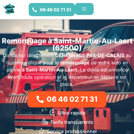
06 46 02 71 31
Remorquage à Saint-Martin-Au-Laert
(62500)
Contactez directement
DEPANNAGE PAS-DE-CALAIS
au
numéro indiqué pour le
remorquage
de votre auto en
panne
à Saint-Martin-Au-Laert
. Le devis est annoncé
avant toute opération et le dépanneur se déplace sur
place.
06 46 02 71 31
Ultra-rapide
Tarifs transparents
Service professionnel