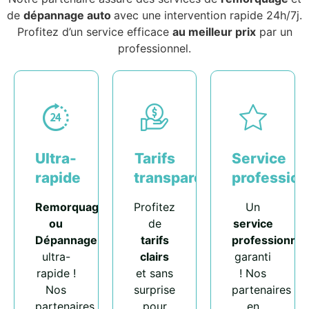
de
dépannage auto
avec une intervention rapide 24h/7j.
Profitez d’un service efficace
au meilleur prix
par un
professionnel.
Ultra-
Tarifs
Service
rapide
transparents
profession
Remorquage
Profitez
Un
ou
de
service
Dépannage
tarifs
professionnel
ultra-
clairs
garanti
rapide !
et sans
! Nos
Nos
surprise
partenaires
partenaires
pour
en