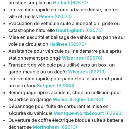
prestige sur plateau
Helfaut
(62570)
Intervention rapide en zone urbaine dense, centre-
ville et ruelles
Pihem
(62570)
Évacuation de véhicule suite à inondation, grêle ou
catastrophe naturelle
Heuringhem
(62575)
Mise en sécurité et balisage de véhicule en panne sur
voie de circulation
Hallines
(62570)
Assistance pour véhicule qui ne démarre plus après
stationnement prolongé
Wizernes
(62570)
Transport de véhicule peu utilisé vers un box, un
garde-meuble ou un dépôt
Wisques
(62219)
Intervention rapide pour panne totale sur rond-point
ou carrefour
Setques
(62380)
Remorquage après accident, choc ou collision pour
expertise en garage
Wulverdinghe
(59143)
Dépannage pour fuite de carburant et mise en
sécurité du véhicule
Mentque-Nortbécourt
(62890)
Ouverture de coffre électrique bloqué suite à batterie
déchargée
Moringhem
(62910)