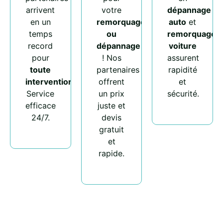
arrivent
votre
dépannage
en un
remorquage
auto
et
temps
ou
remorquage
record
dépannage
voiture
pour
! Nos
assurent
toute
partenaires
rapidité
intervention
.
offrent
et
Service
un prix
sécurité.
efficace
juste et
24/7.
devis
gratuit
et
rapide.