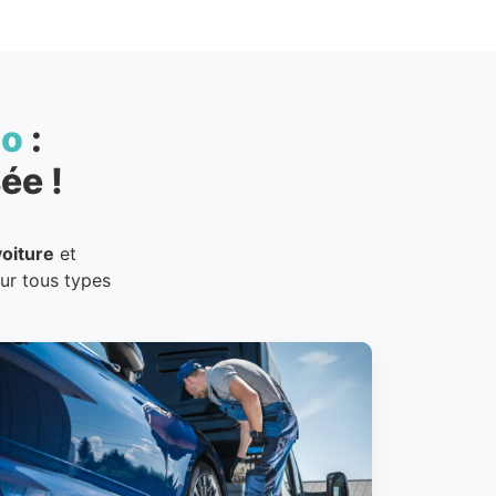
to
:
ée !
oiture
et
our tous types