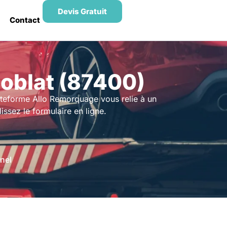
Devis Gratuit
Contact
oblat (87400)
ateforme Allo Remorquage vous relie à un
ssez le formulaire en ligne.
nel