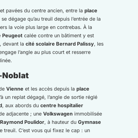
et pavées du centre ancien, entre la
place
 se dégage qu’au treuil depuis l’entrée de la
vers la voie plus large en contrebas. À la
e
Peugeot
calée contre un bâtiment y est
, devant la
cité scolaire Bernard Palissy
, les
 engage l’angle au plus court et resserre
linée.
-Noblat
 de
Vienne
et les accès depuis la
place
à un replat dégagé, l’angle de sortie réglé
d
, aux abords du
centre hospitalier
nde adjacente ; une
Volkswagen
immobilisée
Raymond Poulidor
, à hauteur du
Gymnase
 treuil. C’est vous qui fixez le cap : un