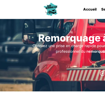
Accueil
S
Remorquage à
Obtenez une prise en charge rapide pour
professionnel du
remorqua