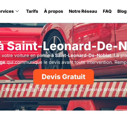
ervices
Tarifs
À propos
Notre Réseau
FAQ
Blog
 Saint-Leonard-De-N
 votre voiture en panne
à Saint-Leonard-De-Noblat
. La pl
ge
qui communique le devis avant toute intervention. Rempli
Devis Gratuit
Ultra-rapide
Tarifs transparents
Service profession