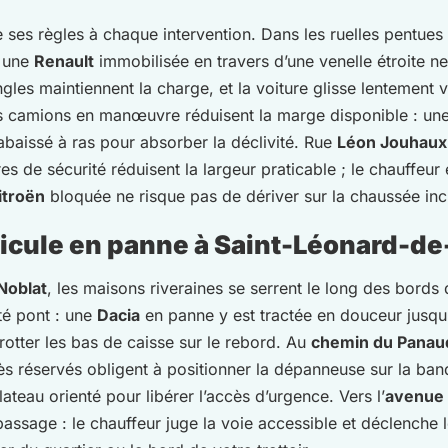
ses règles à chaque intervention. Dans les ruelles pentues 
, une
Renault
immobilisée en travers d’une venelle étroite ne
ngles maintiennent la charge, et la voiture glisse lentement 
es camions en manœuvre réduisent la marge disponible : un
 abaissé à ras pour absorber la déclivité. Rue
Léon Jouhaux
es de sécurité réduisent la largeur praticable ; le chauffeur
itroën
bloquée ne risque pas de dériver sur la chaussée inc
icule en panne à Saint-Léonard-de
Noblat
, les maisons riveraines se serrent le long des bords
é pont : une
Dacia
en panne y est tractée en douceur jusqu’
rotter les bas de caisse sur le rebord. Au
chemin du Panau
cès réservés obligent à positionner la dépanneuse sur la ba
ateau orienté pour libérer l’accès d’urgence. Vers l’
avenue 
passage : le chauffeur juge la voie accessible et déclenche le