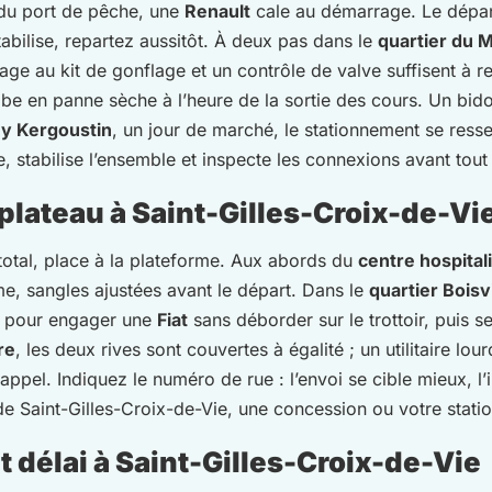
u port de pêche, une
Renault
cale au démarrage. Le dépann
stabilise, repartez aussitôt. À deux pas dans le
quartier du 
age au kit de gonflage et un contrôle de valve suffisent à re
e en panne sèche à l’heure de la sortie des cours. Un bidon d
uy Kergoustin
, un jour de marché, le stationnement se ress
stabilise l’ensemble et inspecte les connexions avant tout 
lateau à Saint-Gilles-Croix-de-Vi
total, place à la plateforme. Aux abords du
centre hospital
me, sangles ajustées avant le départ. Dans le
quartier Boisv
che pour engager une
Fiat
sans déborder sur le trottoir, puis s
re
, les deux rives sont couvertes à égalité ; un utilitaire lou
appel. Indiquez le numéro de rue : l’envoi se cible mieux, l’
 de Saint-Gilles-Croix-de-Vie, une concession ou votre stati
 délai à Saint-Gilles-Croix-de-Vie