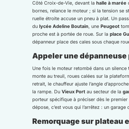
Côté Croix-de-Vie, devant la
halle à marée
d
bornes, relance le moteur ; si la tension se 
ruelle étroite accuse un pneu à plat. Un pass
du
lycée Adeline Boutain
, une
Peugeot
tomb
proche est à portée de roue. Sur la
place G
dépanneur place des cales sous chaque roue, 
Appeler une dépanneuse p
Une fois le moteur retombé dans un silence 
monte au treuil, roues calées sur la platefor
retrait, le chauffeur ajuste l’angle d’appro
la rampe. Du
Vieux Port
au secteur de la
ga
porteur spécifique à préciser dès le premier 
dépose, c’est vous qui l’arrêtez : un garage
Remorquage sur plateau et