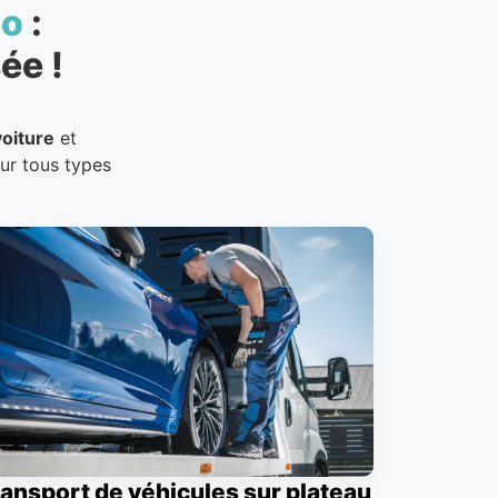
to
:
ée !
oiture
et
our tous types
ansport de véhicules sur plateau