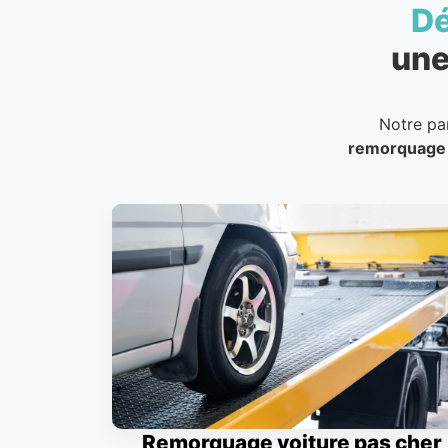
D
une
Notre pa
remorquage
Remorquage voiture pas cher