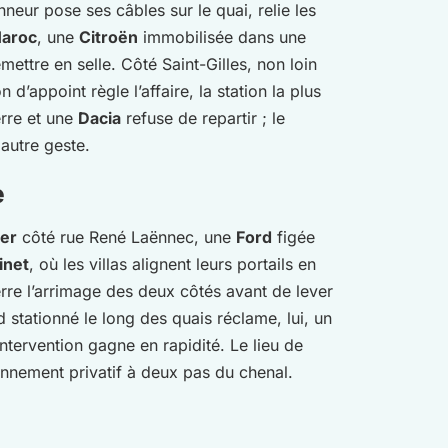
eur pose ses câbles sur le quai, relie les
Maroc
, une
Citroën
immobilisée dans une
mettre en selle. Côté Saint-Gilles, non loin
’appoint règle l’affaire, la station la plus
erre et une
Dacia
refuse de repartir ; le
autre geste.
e
ier
côté rue René Laënnec, une
Ford
figée
inet
, où les villas alignent leurs portails en
erre l’arrimage des deux côtés avant de lever
rd stationné le long des quais réclame, lui, un
intervention gagne en rapidité. Le lieu de
onnement privatif à deux pas du chenal.