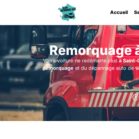
Accueil
S
Remorquage à
Votre voiture ne redémarre plus
à Saint-
remorquage
et du dépannage auto de votr