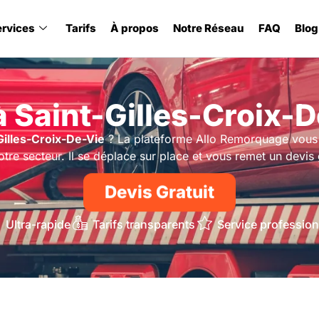
ervices
Tarifs
À propos
Notre Réseau
FAQ
Blog
 Saint-Gilles-Croix-D
Gilles-Croix-De-Vie
? La plateforme Allo Remorquage vous 
e secteur. Il se déplace sur place et vous remet un devis g
Devis Gratuit
Ultra-rapide
Tarifs transparents
Service profession