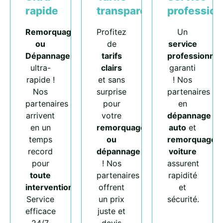
rapide
transparents
profession
Remorquage
Profitez
Un
ou
de
service
Dépannage
tarifs
professionnel
ultra-
clairs
garanti
rapide !
et sans
! Nos
Nos
surprise
partenaires
partenaires
pour
en
arrivent
votre
dépannage
en un
remorquage
auto
et
temps
ou
remorquage
record
dépannage
voiture
pour
! Nos
assurent
toute
partenaires
rapidité
intervention
.
offrent
et
Service
un prix
sécurité.
efficace
juste et