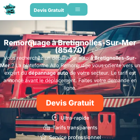
Devis Gratuit
Remorquage à Bretignolles-Sur-Mer
(85470)
Vous recherchez un dépanneur auto
à Bretignolles-Sur-
Mer
? La plateforme Allo Remorquage vous oriente vers un
expert du
dépannage auto
de votre secteur. Le tarif est
annoncé avant le déplacement. Faites votre demande en
ligne.
Devis Gratuit
Ultra-rapide
Tarifs transparents
Service professionnel