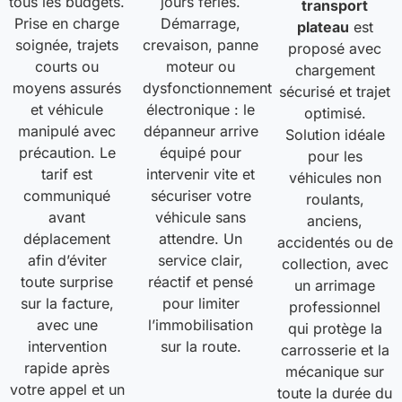
tous les budgets.
jours fériés.
transport
Prise en charge
Démarrage,
plateau
est
soignée, trajets
crevaison, panne
proposé avec
courts ou
moteur ou
chargement
moyens assurés
dysfonctionnement
sécurisé et trajet
et véhicule
électronique : le
optimisé.
manipulé avec
dépanneur arrive
Solution idéale
précaution. Le
équipé pour
pour les
tarif est
intervenir vite et
véhicules non
communiqué
sécuriser votre
roulants,
avant
véhicule sans
anciens,
déplacement
attendre. Un
accidentés ou de
afin d’éviter
service clair,
collection, avec
toute surprise
réactif et pensé
un arrimage
sur la facture,
pour limiter
professionnel
avec une
l’immobilisation
qui protège la
intervention
sur la route.
carrosserie et la
rapide après
mécanique sur
votre appel et un
toute la durée du