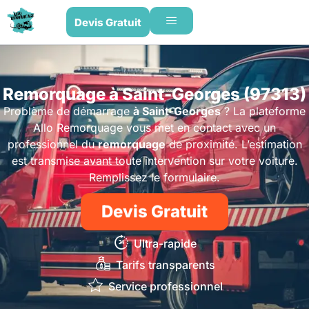
Devis Gratuit
Remorquage à Saint-Georges (97313)
Problème de démarrage
à Saint-Georges
? La plateforme
Allo Remorquage vous met en contact avec un
professionnel du
remorquage
de proximité. L’estimation
est transmise avant toute intervention sur votre voiture.
Remplissez le formulaire.
Devis Gratuit
Ultra-rapide
Tarifs transparents
Service professionnel