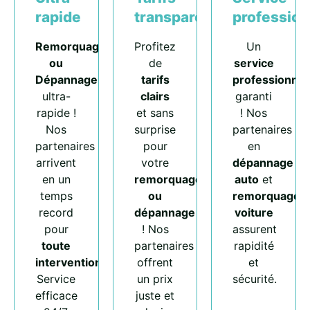
rapide
transparents
profession
Remorquage
Profitez
Un
ou
de
service
Dépannage
tarifs
professionnel
ultra-
clairs
garanti
rapide !
et sans
! Nos
Nos
surprise
partenaires
partenaires
pour
en
arrivent
votre
dépannage
en un
remorquage
auto
et
temps
ou
remorquage
record
dépannage
voiture
pour
! Nos
assurent
toute
partenaires
rapidité
intervention
.
offrent
et
Service
un prix
sécurité.
efficace
juste et