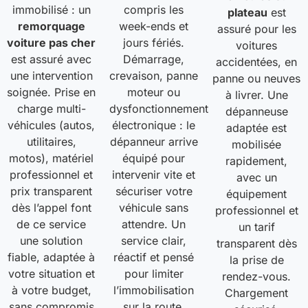
immobilisé : un
compris les
plateau
est
remorquage
week-ends et
assuré pour les
voiture pas cher
jours fériés.
voitures
est assuré avec
Démarrage,
accidentées, en
une intervention
crevaison, panne
panne ou neuves
soignée. Prise en
moteur ou
à livrer. Une
charge multi-
dysfonctionnement
dépanneuse
véhicules (autos,
électronique : le
adaptée est
utilitaires,
dépanneur arrive
mobilisée
motos), matériel
équipé pour
rapidement,
professionnel et
intervenir vite et
avec un
prix transparent
sécuriser votre
équipement
dès l’appel font
véhicule sans
professionnel et
de ce service
attendre. Un
un tarif
une solution
service clair,
transparent dès
fiable, adaptée à
réactif et pensé
la prise de
votre situation et
pour limiter
rendez-vous.
à votre budget,
l’immobilisation
Chargement
sans compromis
sur la route.