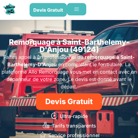
Devis Gratuit
Remorquage à Saint-Barthelemy-
D'Anjou (49124)
Faites appel à un professionnel du
remorquage
à Saint-
Barthelemy-D'Anjou
en complétant le formulaire. La
plateforme Allo Remorquage vous met en contact avec un
dépanneur de votre zone. Le devis est donné avant le
départ.
Devis Gratuit
Ultra-rapide
Tarifs transparents
Service professionnel