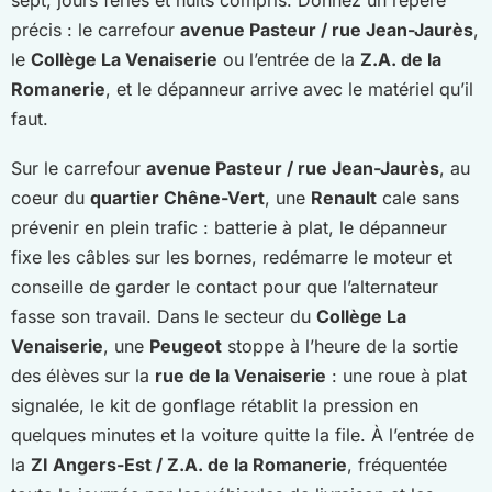
sept, jours fériés et nuits compris. Donnez un repère
précis : le carrefour
avenue Pasteur / rue Jean-Jaurès
,
le
Collège La Venaiserie
ou l’entrée de la
Z.A. de la
Romanerie
, et le dépanneur arrive avec le matériel qu’il
faut.
Sur le carrefour
avenue Pasteur / rue Jean-Jaurès
, au
coeur du
quartier Chêne-Vert
, une
Renault
cale sans
prévenir en plein trafic : batterie à plat, le dépanneur
fixe les câbles sur les bornes, redémarre le moteur et
conseille de garder le contact pour que l’alternateur
fasse son travail. Dans le secteur du
Collège La
Venaiserie
, une
Peugeot
stoppe à l’heure de la sortie
des élèves sur la
rue de la Venaiserie
: une roue à plat
signalée, le kit de gonflage rétablit la pression en
quelques minutes et la voiture quitte la file. À l’entrée de
la
ZI Angers-Est / Z.A. de la Romanerie
, fréquentée