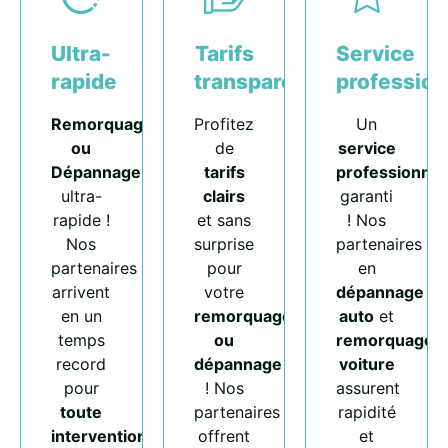
Ultra-
Tarifs
Service
rapide
transparents
profession
Remorquage
Profitez
Un
ou
de
service
Dépannage
tarifs
professionnel
ultra-
clairs
garanti
rapide !
et sans
! Nos
Nos
surprise
partenaires
partenaires
pour
en
arrivent
votre
dépannage
en un
remorquage
auto
et
temps
ou
remorquage
record
dépannage
voiture
pour
! Nos
assurent
toute
partenaires
rapidité
intervention
.
offrent
et