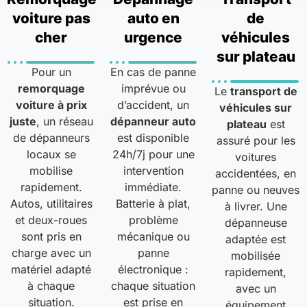
voiture pas
auto en
de
cher
urgence
véhicules
sur plateau
Pour un
En cas de panne
remorquage
imprévue ou
Le
transport de
voiture à prix
d’accident, un
véhicules sur
juste
, un réseau
dépanneur auto
plateau
est
de dépanneurs
est disponible
assuré pour les
locaux se
24h/7j pour une
voitures
mobilise
intervention
accidentées, en
rapidement.
immédiate.
panne ou neuves
Autos, utilitaires
Batterie à plat,
à livrer. Une
et deux-roues
problème
dépanneuse
sont pris en
mécanique ou
adaptée est
charge avec un
panne
mobilisée
matériel adapté
électronique :
rapidement,
à chaque
chaque situation
avec un
situation.
est prise en
équipement