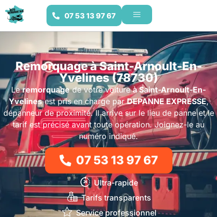
07 53 13 97 67
Remorquage à Saint-Arnoult-En-
Yvelines (78730)
Le
remorquage
de votre voiture
à Saint-Arnoult-En-
Yvelines
est pris en charge par
DEPANNE EXPRESSE
,
dépanneur de proximité. Il arrive sur le lieu de panne et le
tarif est précisé avant toute opération. Joignez-le au
numéro indiqué.
07 53 13 97 67
Ultra-rapide
Tarifs transparents
Service professionnel