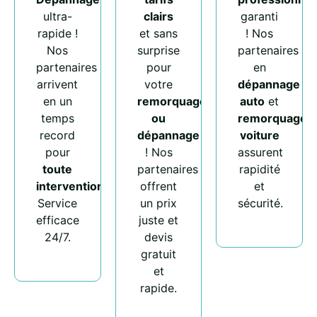
ultra-
clairs
garanti
rapide !
et sans
! Nos
Nos
surprise
partenaires
partenaires
pour
en
arrivent
votre
dépannage
en un
remorquage
auto
et
temps
ou
remorquage
record
dépannage
voiture
pour
! Nos
assurent
toute
partenaires
rapidité
intervention
.
offrent
et
Service
un prix
sécurité.
efficace
juste et
24/7.
devis
gratuit
et
rapide.