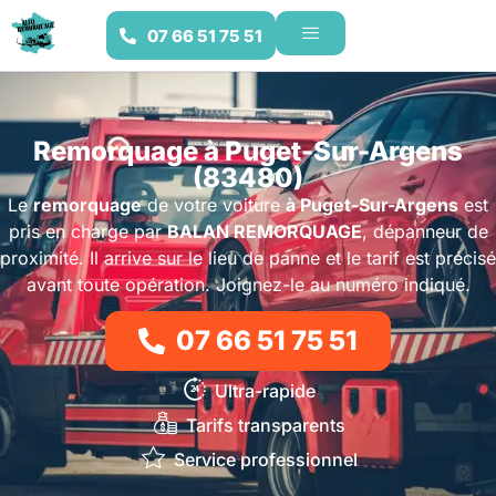
07 66 51 75 51
Remorquage à Puget-Sur-Argens
(83480)
Le
remorquage
de votre voiture
à Puget-Sur-Argens
est
pris en charge par
BALAN REMORQUAGE
, dépanneur de
proximité. Il arrive sur le lieu de panne et le tarif est précisé
avant toute opération. Joignez-le au numéro indiqué.
07 66 51 75 51
Ultra-rapide
Tarifs transparents
Service professionnel