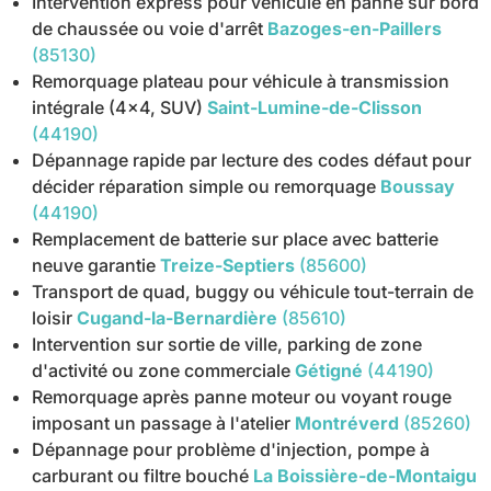
Intervention express pour véhicule en panne sur bord
de chaussée ou voie d'arrêt
Bazoges-en-Paillers
(85130)
Remorquage plateau pour véhicule à transmission
intégrale (4x4, SUV)
Saint-Lumine-de-Clisson
(44190)
Dépannage rapide par lecture des codes défaut pour
décider réparation simple ou remorquage
Boussay
(44190)
Remplacement de batterie sur place avec batterie
neuve garantie
Treize-Septiers
(85600)
Transport de quad, buggy ou véhicule tout-terrain de
loisir
Cugand-la-Bernardière
(85610)
Intervention sur sortie de ville, parking de zone
d'activité ou zone commerciale
Gétigné
(44190)
Remorquage après panne moteur ou voyant rouge
imposant un passage à l'atelier
Montréverd
(85260)
Dépannage pour problème d'injection, pompe à
carburant ou filtre bouché
La Boissière-de-Montaigu