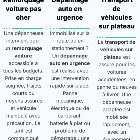
voiture pas
auto en
de
cher
urgence
véhicules
sur plateau
Une dépanneuse
Immobilisé sur la
intervient pour
route ou en
Le
transport de
un
remorquage
stationnement ?
véhicules sur
voiture
Un
dépannage
plateau
est
accessible à
auto en urgence
assuré pour les
tous les budgets.
est réalisé avec
voitures
Prise en charge
une intervention
accidentées, en
soignée, trajets
rapide sur place.
panne ou neuves
courts ou
Panne
à livrer. Une
moyens assurés
mécanique,
dépanneuse
et véhicule
électrique ou de
adaptée est
manipulé avec
carburant,
mobilisée
précaution. Le
batterie à plat ou
rapidement,
tarif est
problème de
avec un
communiqué
démarrage : une
équipement