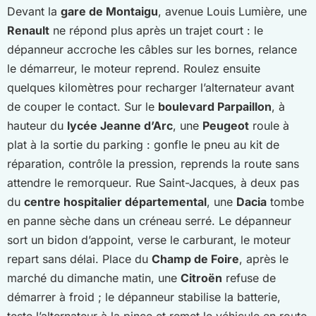
Devant la
gare de Montaigu
, avenue Louis Lumière, une
Renault
ne répond plus après un trajet court : le
dépanneur accroche les câbles sur les bornes, relance
le démarreur, le moteur reprend. Roulez ensuite
quelques kilomètres pour recharger l’alternateur avant
de couper le contact. Sur le
boulevard Parpaillon
, à
hauteur du
lycée Jeanne d’Arc
, une
Peugeot
roule à
plat à la sortie du parking : gonfle le pneu au kit de
réparation, contrôle la pression, reprends la route sans
attendre le remorqueur. Rue Saint-Jacques, à deux pas
du
centre hospitalier départemental
, une
Dacia
tombe
en panne sèche dans un créneau serré. Le dépanneur
sort un bidon d’appoint, verse le carburant, le moteur
repart sans délai. Place du
Champ de Foire
, après le
marché du dimanche matin, une
Citroën
refuse de
démarrer à froid ; le dépanneur stabilise la batterie,
teste l’alternateur à la pince et remet le véhicule en route