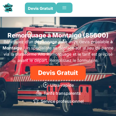
Devis Gratuit
Remorquage à Montaigu (85600)
Bénéficiez d’un
dépannage auto
avec devis préalable
à
Montaigu
. Un spécialiste se déplace sur le lieu de panne
via la plateforme Allo Remorquage et le tarif est précisé
avant le départ. Remplissez le formulaire.
Devis Gratuit
Ultra-rapide
Tarifs transparents
Service professionnel