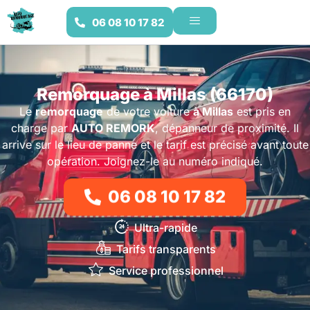
06 08 10 17 82
Remorquage à Millas (66170)
Le
remorquage
de votre voiture
à Millas
est pris en
charge par
AUTO REMORK
, dépanneur de proximité. Il
arrive sur le lieu de panne et le tarif est précisé avant toute
opération. Joignez-le au numéro indiqué.
06 08 10 17 82
Ultra-rapide
Tarifs transparents
Service professionnel