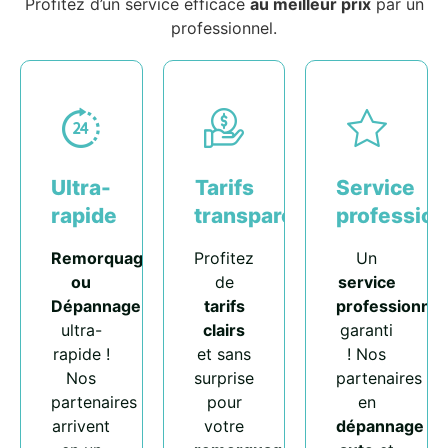
Profitez d’un service efficace
au meilleur prix
par un
professionnel.
Ultra-
Tarifs
Service
rapide
transparents
profession
Remorquage
Profitez
Un
ou
de
service
Dépannage
tarifs
professionnel
ultra-
clairs
garanti
rapide !
et sans
! Nos
Nos
surprise
partenaires
partenaires
pour
en
arrivent
votre
dépannage