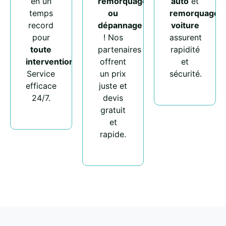
en un
remorquage
auto
et
temps
ou
remorquage
record
dépannage
voiture
pour
! Nos
assurent
toute
partenaires
rapidité
intervention
.
offrent
et
Service
un prix
sécurité.
efficace
juste et
24/7.
devis
gratuit
et
rapide.