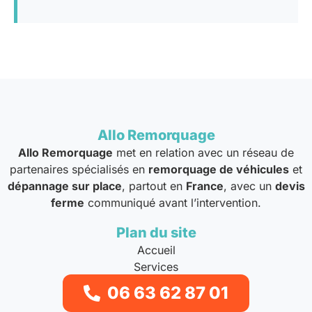
Allo Remorquage
Allo Remorquage
met en relation avec un réseau de
partenaires spécialisés en
remorquage de véhicules
et
dépannage sur place
, partout en
France
, avec un
devis
ferme
communiqué avant l’intervention.
Plan du site
Accueil
Services
Tarifs
06 63 62 87 01
À propos