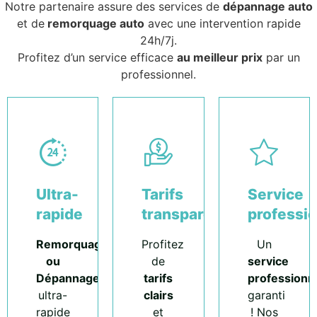
Notre partenaire assure des services de
dépannage auto
et de
remorquage auto
avec une intervention rapide
24h/7j.
Profitez d’un service efficace
au meilleur prix
par un
professionnel.
Ultra-
Tarifs
Service
rapide
transparents
professi
Remorquage
Profitez
Un
ou
de
service
Dépannage
tarifs
professionn
ultra-
clairs
garanti
rapide
et
! Nos