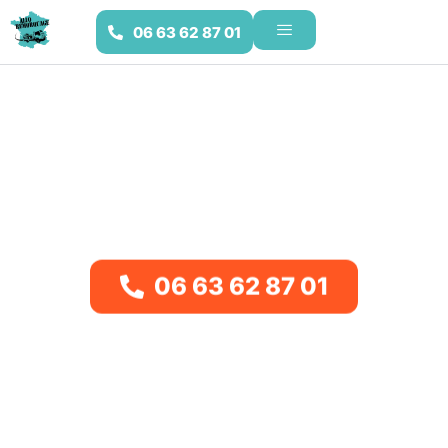
06 63 62 87 01
Remorquage dans le Loiret (45)
Impossible de redémarrer
dans le Loiret
?
Lavetaride 45
se déplace sur le lieu de panne pour tout
dépannage auto
ou remorquage. L’estimation est fournie avant le départ.
Joignez-le au numéro affiché.
06 63 62 87 01
Ultra-rapide
Tarifs imbattables