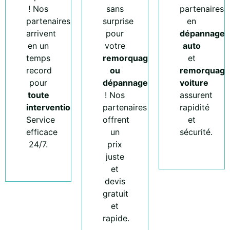
! Nos
sans
partenaires
partenaires
surprise
en
arrivent
pour
dépannage
en un
votre
auto
temps
remorquage
et
record
ou
remorquage
pour
dépannage
voiture
toute
! Nos
assurent
intervention
.
partenaires
rapidité
Service
offrent
et
efficace
un
sécurité.
24/7.
prix
juste
et
devis
gratuit
et
rapide.