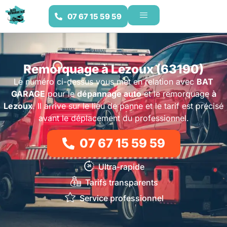
07 67 15 59 59
Remorquage à Lezoux (63190)
Le numéro ci-dessus vous met en relation avec
BAT
GARAGE
pour le
dépannage auto
et le remorquage
à
Lezoux
. Il arrive sur le lieu de panne et le tarif est précisé
avant le déplacement du professionnel.
07 67 15 59 59
Ultra-rapide
Tarifs transparents
Service professionnel