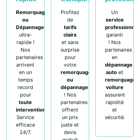
Remorquage
Profitez
Un
ou
de
service
Dépannage
tarifs
professionnel
ultra-
clairs
garanti
rapide !
et sans
! Nos
Nos
surprise
partenaires
partenaires
pour
en
arrivent
votre
dépannage
en un
remorquage
auto
et
temps
ou
remorquage
record
dépannage
voiture
pour
! Nos
assurent
toute
partenaires
rapidité
intervention
.
offrent
et
Service
un prix
sécurité.
efficace
juste et
24/7.
devis
gratuit