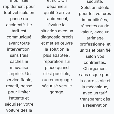
mobilisée
et nuit. Un
sécurité.
rapidement pour
dépanneur
Solution idéale
tout véhicule en
qualifié arrive
pour les voitures
panne ou
rapidement,
immobilisées,
accidenté. Le
évalue la
récentes ou de
tarif est
situation avec un
valeur, avec un
communiqué
diagnostic précis
arrimage
avant toute
et met en œuvre
professionnel et
intervention,
la solution la
un trajet planifié
sans frais
plus adaptée :
selon vos
cachés ni
réparation sur
contraintes.
mauvaise
place quand
Chargement
surprise. Un
c’est possible,
sans risque pour
service fiable,
ou remorquage
la carrosserie et
réactif, pensé
sécurisé vers le
la mécanique,
pour limiter
garage.
avec un tarif
l’attente et
transparent dès
sécuriser votre
la réservation.
voiture dès la