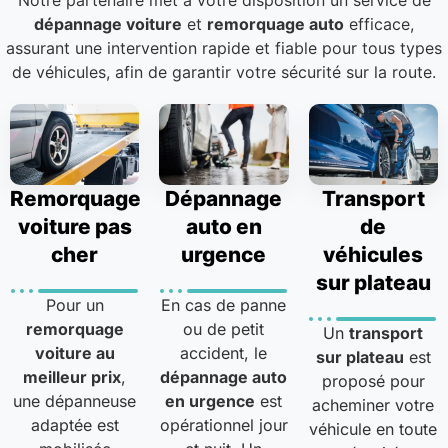
Notre partenaire met à votre disposition un service de
dépannage voiture
et
remorquage auto
efficace,
assurant une intervention rapide et fiable pour tous types
de véhicules, afin de garantir votre sécurité sur la route.
Remorquage
Dépannage
Transport
voiture pas
auto en
de
cher
urgence
véhicules
sur plateau
Pour un
En cas de panne
remorquage
ou de petit
Un
transport
voiture au
accident, le
sur plateau
est
meilleur prix
,
dépannage auto
proposé pour
une dépanneuse
en urgence
est
acheminer votre
adaptée est
opérationnel jour
véhicule en toute