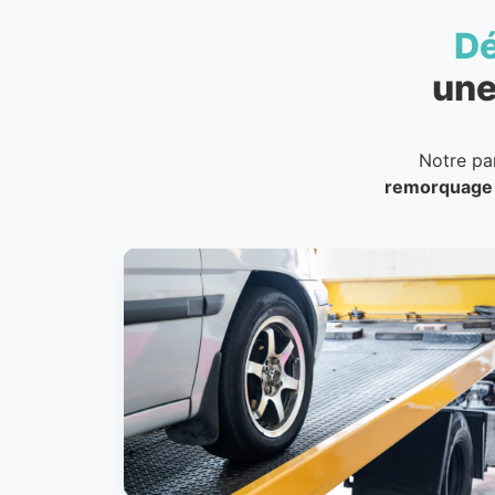
D
une
Notre pa
remorquage