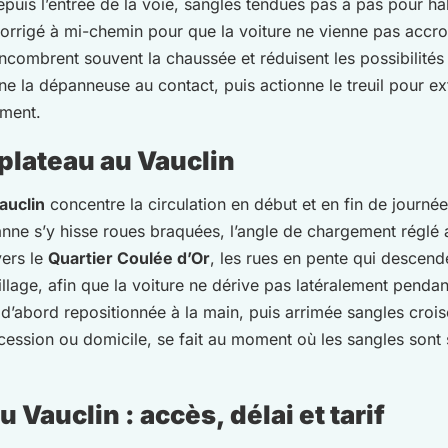
epuis l’entrée de la voie, sangles tendues pas à pas pour h
st corrigé à mi-chemin pour que la voiture ne vienne pas accr
 encombrent souvent la chaussée et réduisent les possibilités
e la dépanneuse au contact, puis actionne le treuil pour ex
ement.
lateau au Vauclin
auclin
concentre la circulation en début et en fin de journée,
nne s’y hisse roues braquées, l’angle de chargement réglé 
vers le
Quartier Coulée d’Or
, les rues en pente qui descend
illage, afin que la voiture ne dérive pas latéralement penda
 d’abord repositionnée à la main, puis arrimée sangles crois
cession ou domicile, se fait au moment où les sangles sont 
Vauclin : accès, délai et tarif