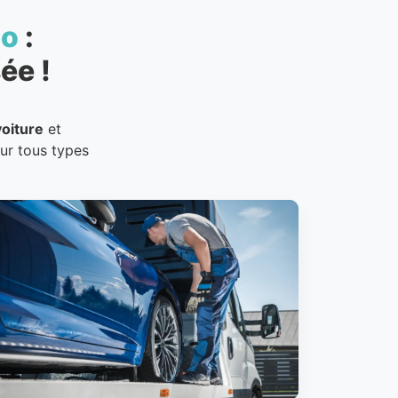
to
:
ée !
oiture
et
our tous types