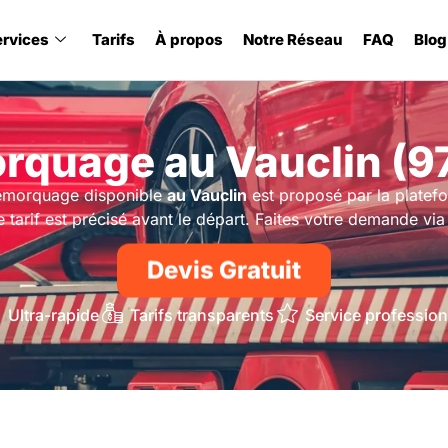
ervices
Tarifs
À propos
Notre Réseau
FAQ
Blog
rquage au Vauclin (9
emorquage disponible
au Vauclin
est proposé par la platefo
e tarif est précisé avant le départ. Faites votre demande via 
Devis Gratuit
Ultra-rapide
Tarifs transparents
Service profession