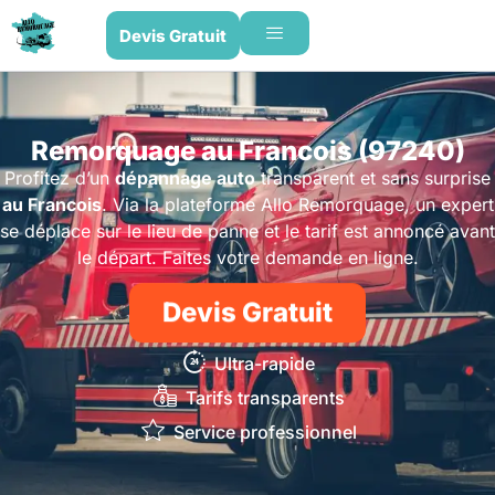
Devis Gratuit
Remorquage au Francois (97240)
Profitez d’un
dépannage auto
transparent et sans surprise
au Francois
. Via la plateforme Allo Remorquage, un expert
se déplace sur le lieu de panne et le tarif est annoncé avant
le départ. Faites votre demande en ligne.
Devis Gratuit
Ultra-rapide
Tarifs transparents
Service professionnel