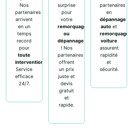
Nos
surprise
partenaires
partenaires
pour
en
arrivent
votre
dépannage
en un
remorquage
auto
et
temps
ou
remorquage
record
dépannage
voiture
pour
! Nos
assurent
toute
partenaires
rapidité
intervention
.
offrent
et
Service
un prix
sécurité.
efficace
juste et
24/7.
devis
gratuit
et
rapide.