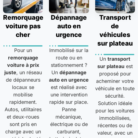
Remorquage
Dépannage
Transport
voiture pas
auto en
de
cher
urgence
véhicules
sur plateau
Pour un
Immobilisé sur la
remorquage
route ou en
Un
transport
voiture à prix
stationnement ?
sur plateau
est
juste
, un réseau
Un
dépannage
proposé pour
de dépanneurs
auto en urgence
acheminer votre
locaux se
est réalisé avec
véhicule en toute
mobilise
une intervention
sécurité.
rapidement.
rapide sur place.
Solution idéale
Autos, utilitaires
Panne
pour les voitures
et deux-roues
mécanique,
immobilisées,
sont pris en
électrique ou de
récentes ou de
charge avec un
carburant,
valeur, avec un