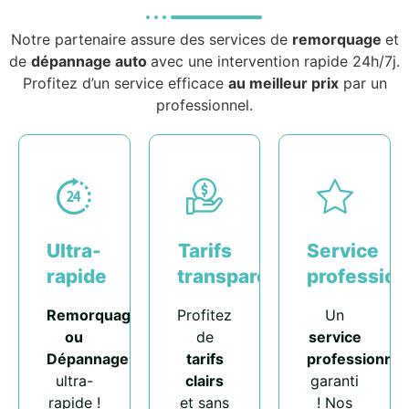
Notre partenaire assure des services de
remorquage
et
de
dépannage auto
avec une intervention rapide 24h/7j.
Profitez d’un service efficace
au meilleur prix
par un
professionnel.
Ultra-
Tarifs
Service
rapide
transparents
profession
Remorquage
Profitez
Un
ou
de
service
Dépannage
tarifs
professionnel
ultra-
clairs
garanti
rapide !
et sans
! Nos