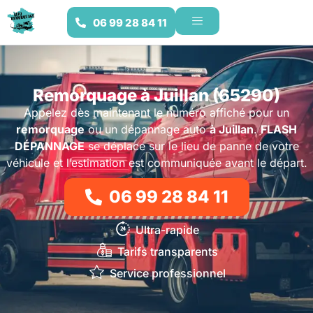
06 99 28 84 11
Remorquage à Juillan (65290)
Appelez dès maintenant le numéro affiché pour un
remorquage
ou un dépannage auto
à Juillan
.
FLASH
DÉPANNAGE
se déplace sur le lieu de panne de votre
véhicule et l’estimation est communiquée avant le départ.
06 99 28 84 11
Ultra-rapide
Tarifs transparents
Service professionnel