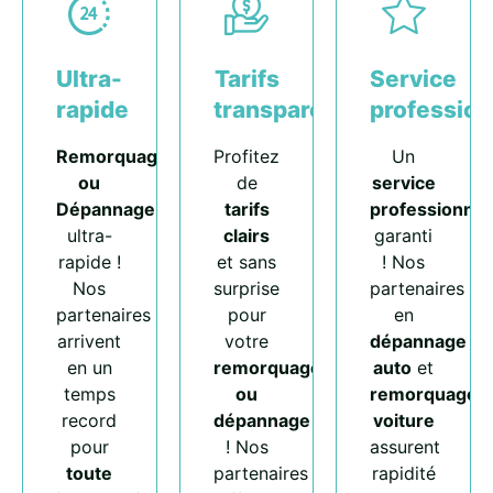
Ultra-
Tarifs
Service
rapide
transparents
profession
Remorquage
Profitez
Un
ou
de
service
Dépannage
tarifs
professionnel
ultra-
clairs
garanti
rapide !
et sans
! Nos
Nos
surprise
partenaires
partenaires
pour
en
arrivent
votre
dépannage
en un
remorquage
auto
et
temps
ou
remorquage
record
dépannage
voiture
pour
! Nos
assurent
toute
partenaires
rapidité