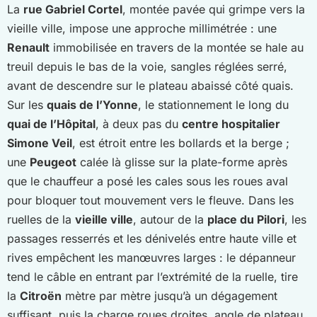
La
rue Gabriel Cortel
, montée pavée qui grimpe vers la
vieille ville, impose une approche millimétrée : une
Renault
immobilisée en travers de la montée se hale au
treuil depuis le bas de la voie, sangles réglées serré,
avant de descendre sur le plateau abaissé côté quais.
Sur les
quais de l’Yonne
, le stationnement le long du
quai de l’Hôpital
, à deux pas du
centre hospitalier
Simone Veil
, est étroit entre les bollards et la berge ;
une
Peugeot
calée là glisse sur la plate-forme après
que le chauffeur a posé les cales sous les roues aval
pour bloquer tout mouvement vers le fleuve. Dans les
ruelles de la
vieille ville
, autour de la
place du Pilori
, les
passages resserrés et les dénivelés entre haute ville et
rives empêchent les manœuvres larges : le dépanneur
tend le câble en entrant par l’extrémité de la ruelle, tire
la
Citroën
mètre par mètre jusqu’à un dégagement
suffisant, puis la charge roues droites, angle de plateau