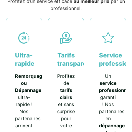
Profitez d’un service efficace
au meilleur prix
par un
professionnel.
Ultra-
Tarifs
Service
rapide
transparents
profession
Remorquage
Profitez
Un
ou
de
service
Dépannage
tarifs
professionnel
ultra-
clairs
garanti
rapide !
et sans
! Nos
Nos
surprise
partenaires
partenaires
pour
en
arrivent
votre
dépannage