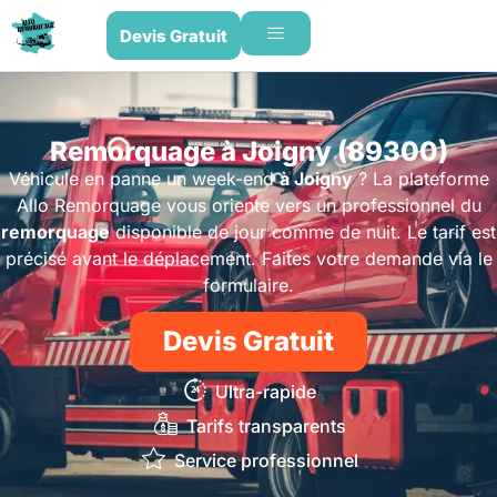
Devis Gratuit
Remorquage à Joigny (89300)
Véhicule en panne un week-end
à Joigny
? La plateforme
Allo Remorquage vous oriente vers un professionnel du
remorquage
disponible de jour comme de nuit. Le tarif est
précisé avant le déplacement. Faites votre demande via le
formulaire.
Devis Gratuit
Ultra-rapide
Tarifs transparents
Service professionnel