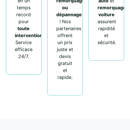
en un
remorquage
auto
et
temps
ou
remorquage
record
dépannage
voiture
pour
! Nos
assurent
toute
partenaires
rapidité
intervention
.
offrent
et
Service
un prix
sécurité.
efficace
juste et
24/7.
devis
gratuit
et
rapide.