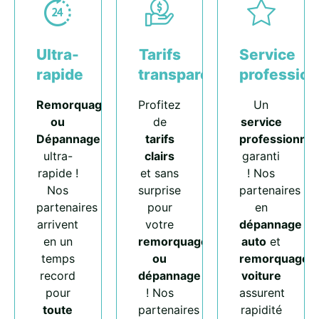
Ultra-
Tarifs
Service
rapide
transparents
profession
Remorquage
Profitez
Un
ou
de
service
Dépannage
tarifs
professionnel
ultra-
clairs
garanti
rapide !
et sans
! Nos
Nos
surprise
partenaires
partenaires
pour
en
arrivent
votre
dépannage
en un
remorquage
auto
et
temps
ou
remorquage
record
dépannage
voiture
pour
! Nos
assurent
toute
partenaires
rapidité