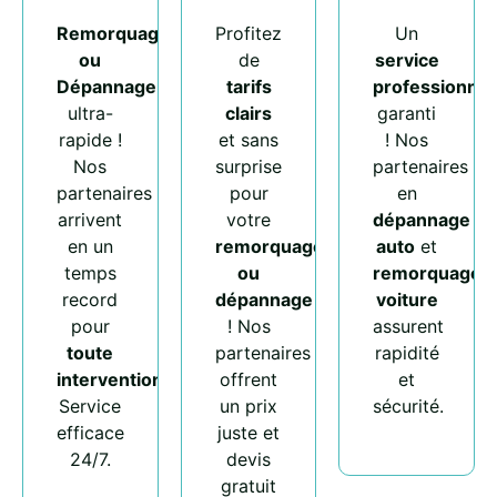
Remorquage
Profitez
Un
ou
de
service
Dépannage
tarifs
professionnel
ultra-
clairs
garanti
rapide !
et sans
! Nos
Nos
surprise
partenaires
partenaires
pour
en
arrivent
votre
dépannage
en un
remorquage
auto
et
temps
ou
remorquage
record
dépannage
voiture
pour
! Nos
assurent
toute
partenaires
rapidité
intervention
.
offrent
et
Service
un prix
sécurité.
efficace
juste et
24/7.
devis
gratuit