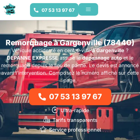
07 53 13 97 67
Remorquage à Gargenville (78440)
Véhicule accidenté en centre-ville
à Gargenville
?
DEPANNE EXPRESSE
assure le
dépannage auto
et le
remorquage depuis le lieu de panne. Le devis est annoncé
avant l’intervention. Composez le numéro affiché sur cette
page.
07 53 13 97 67
Ultra-rapide
Tarifs transparents
Service professionnel