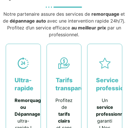
Notre partenaire assure des services de
remorquage
et
de
dépannage auto
avec une intervention rapide 24h/7j.
Profitez d’un service efficace
au meilleur prix
par un
professionnel.
Ultra-
Tarifs
Service
rapide
transparents
profession
Remorquage
Profitez
Un
ou
de
service
Dépannage
tarifs
professionnel
ultra-
clairs
garanti
rapide !
et sans
! Nos