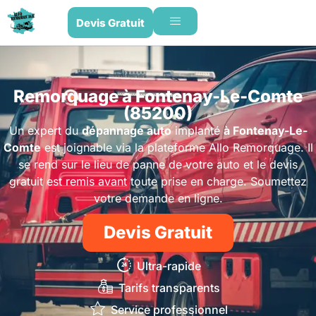
Devis Gratuit
Remorquage à Fontenay-Le-Comte
(85200)
Un expert du
dépannage auto
implanté
à Fontenay-Le-
Comte
est joignable via la plateforme Allo Remorquage. Il
se rend sur le lieu de panne de votre auto et le devis
gratuit est remis avant toute prise en charge. Soumettez
votre demande en ligne.
Devis Gratuit
Ultra-rapide
Tarifs transparents
Service professionnel