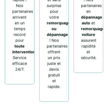
Nos
surprise
partenaires
partenaires
pour
en
arrivent
votre
dépannage
en un
remorquage
auto
et
temps
ou
remorquage
record
dépannage
voiture
pour
! Nos
assurent
toute
partenaires
rapidité
intervention
.
offrent
et
Service
un prix
sécurité.
efficace
juste et
24/7.
devis
gratuit
et
rapide.