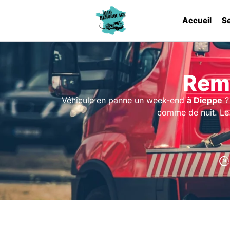
Accueil
S
Rem
Véhicule en panne un week-end
à Dieppe
?
comme de nuit. Le 