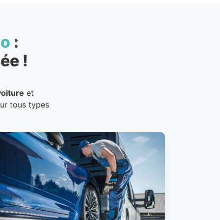
to
:
ée !
oiture
et
our tous types