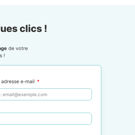
ues clics !
age
de votre
s !
 adresse e-mail