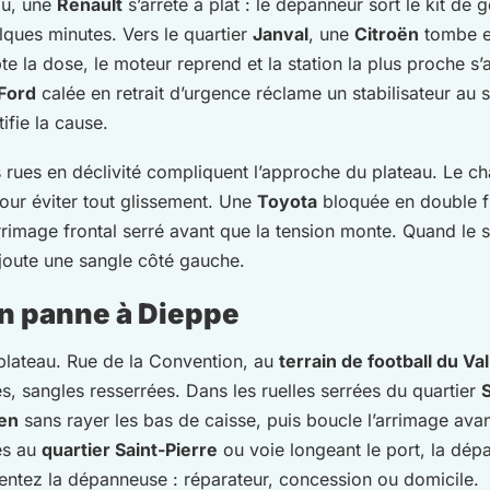
au, une
Renault
s’arrête à plat : le dépanneur sort le kit de g
elques minutes. Vers le quartier
Janval
, une
Citroën
tombe e
te la dose, le moteur reprend et la station la plus proche s
Ford
calée en retrait d’urgence réclame un stabilisateur au 
tifie la cause.
es rues en déclivité compliquent l’approche du plateau. Le c
our éviter tout glissement. Une
Toyota
bloquée en double fi
rimage frontal serré avant que la tension monte. Quand le se
ajoute une sangle côté gauche.
n panne à Dieppe
 plateau. Rue de la Convention, au
terrain de football du Va
es, sangles resserrées. Dans les ruelles serrées du quartier
en
sans rayer les bas de caisse, puis boucle l’arrimage avant
ès au
quartier Saint-Pierre
ou voie longeant le port, la dépa
rientez la dépanneuse : réparateur, concession ou domicile.