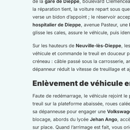
de la
gare de Dieppe
, boulevard Clémence
la réparation tient, la voiture repart sous qu
verse un bidon d’appoint ; le réservoir accep
hospitalier de Dieppe
, avenue Pasteur, une
glisse les cales, assure le véhicule, puis iden
Sur les hauteurs de
Neuville-lès-Dieppe
, l
véhicule et commande le treuil en douceur p
créneau : câble passé sous la carrosserie, ar
dépanneur réduit la vitesse de treuillage et 
Enlèvement de véhicule e
Faute de redémarrage, le véhicule rejoint le
treuil sur la plateforme abaissée, roues calé
sa dépanneuse pour engager une
Volkswag
blocage, abords du lycée
Jehan Ango
, acc
sur place. Quand l’arrimage est fait, vous o