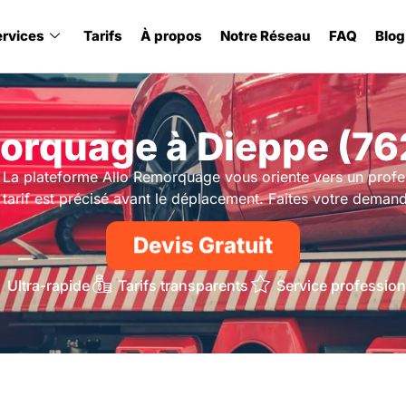
ervices
Tarifs
À propos
Notre Réseau
FAQ
Blog
orquage à Dieppe (76
 La plateforme Allo Remorquage vous oriente vers un prof
tarif est précisé avant le déplacement. Faites votre demande
Devis Gratuit
Ultra-rapide
Tarifs transparents
Service profession