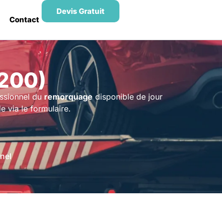
Devis Gratuit
Contact
200)
essionnel du
remorquage
disponible de jour
 via le formulaire.
nel