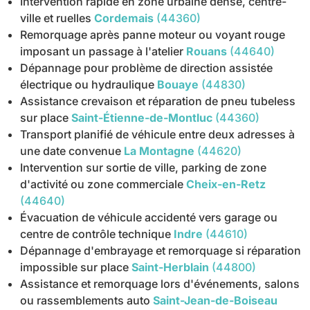
Intervention rapide en zone urbaine dense, centre-
ville et ruelles
Cordemais
(44360)
Remorquage après panne moteur ou voyant rouge
imposant un passage à l'atelier
Rouans
(44640)
Dépannage pour problème de direction assistée
électrique ou hydraulique
Bouaye
(44830)
Assistance crevaison et réparation de pneu tubeless
sur place
Saint-Étienne-de-Montluc
(44360)
Transport planifié de véhicule entre deux adresses à
une date convenue
La Montagne
(44620)
Intervention sur sortie de ville, parking de zone
d'activité ou zone commerciale
Cheix-en-Retz
(44640)
Évacuation de véhicule accidenté vers garage ou
centre de contrôle technique
Indre
(44610)
Dépannage d'embrayage et remorquage si réparation
impossible sur place
Saint-Herblain
(44800)
Assistance et remorquage lors d'événements, salons
ou rassemblements auto
Saint-Jean-de-Boiseau