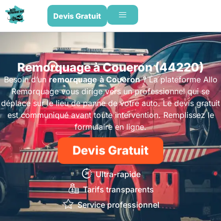
Devis Gratuit
Remorquage à Coueron (44220)
Besoin d’un
remorquage
à Coueron
? La plateforme Allo
Remorquage vous dirige vers un professionnel qui se
déplace sur le lieu de panne de votre auto. Le devis gratuit
est communiqué avant toute intervention. Remplissez le
formulaire en ligne.
Devis Gratuit
Ultra-rapide
Tarifs transparents
Service professionnel