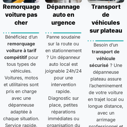
Remorquage
Dépannage
Transport
voiture pas
auto en
de
cher
urgence
véhicules
sur plateau
Bénéficiez d’un
Panne soudaine
remorquage
sur la route ou
Besoin d’un
voiture à tarif
en stationnement
transport de
compétitif
pour
? Un dépanneur
véhicule
tous types de
auto local est
sécurisé
? Une
véhicules.
joignable 24h/24
dépanneuse
Voitures, motos
pour une
plateau assure
et utilitaires sont
intervention
l’acheminement
pris en charge
rapide.
de votre voiture
avec une
Diagnostic sur
en trajet local ou
dépanneuse
place, petites
longue distance,
adaptée à
réparations
avec un
chaque situation.
immédiates ou
arrimage
Service rapide,
organisation du
professionnel et