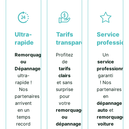
Ultra-
Tarifs
Service
rapide
transparents
profession
Remorquage
Profitez
Un
ou
de
service
Dépannage
tarifs
professionnel
ultra-
clairs
garanti
rapide !
et sans
! Nos
Nos
surprise
partenaires
partenaires
pour
en
arrivent
votre
dépannage
en un
remorquage
auto
et
temps
ou
remorquage
record
dépannage
voiture