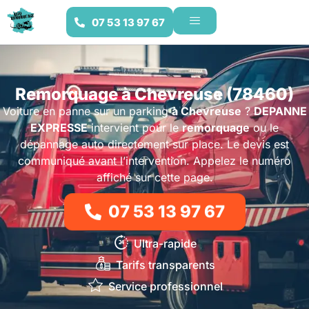
07 53 13 97 67
Remorquage à Chevreuse (78460)
Voiture en panne sur un parking
à Chevreuse
?
DEPANNE
EXPRESSE
intervient pour le
remorquage
ou le
dépannage auto directement sur place. Le devis est
communiqué avant l’intervention. Appelez le numéro
affiché sur cette page.
07 53 13 97 67
Ultra-rapide
Tarifs transparents
Service professionnel