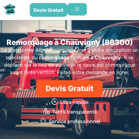
Devis Gratuit
Remorquage à Chauvigny (86300)
La plateforme Allo Remorquage met à votre disposition un
spécialiste du
remorquage
opérant
à Chauvigny
. Il se
déplace sur le lieu de panne et le devis est communiqué
avant l’intervention. Faites votre demande en ligne.
Devis Gratuit
Ultra-rapide
Tarifs transparents
Service professionnel