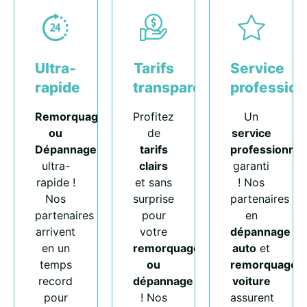
Ultra-
Tarifs
Service
rapide
transparents
profession
Remorquage
Profitez
Un
ou
de
service
Dépannage
tarifs
professionnel
ultra-
clairs
garanti
rapide !
et sans
! Nos
Nos
surprise
partenaires
partenaires
pour
en
arrivent
votre
dépannage
en un
remorquage
auto
et
temps
ou
remorquage
record
dépannage
voiture
pour
! Nos
assurent