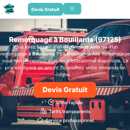
Devis Gratuit
Remorquage à Bouillante (97125)
Vous avez besoin d’un
dépannage auto
ou d’un
remorquage
à Bouillante
? La plateforme Allo Remorquage
vous met en relation avec un professionnel disponible. Le
prix est donné en amont. Soumettez votre demande en
ligne.
Devis Gratuit
Ultra-rapide
Tarifs transparents
Service professionnel