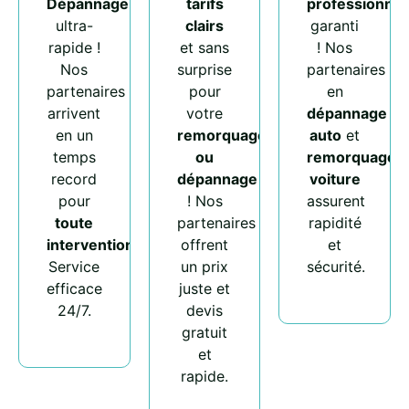
Dépannage
tarifs
professionnel
ultra-
clairs
garanti
rapide !
et sans
! Nos
Nos
surprise
partenaires
partenaires
pour
en
arrivent
votre
dépannage
en un
remorquage
auto
et
temps
ou
remorquage
record
dépannage
voiture
pour
! Nos
assurent
toute
partenaires
rapidité
intervention
.
offrent
et
Service
un prix
sécurité.
efficace
juste et
24/7.
devis
gratuit
et
rapide.