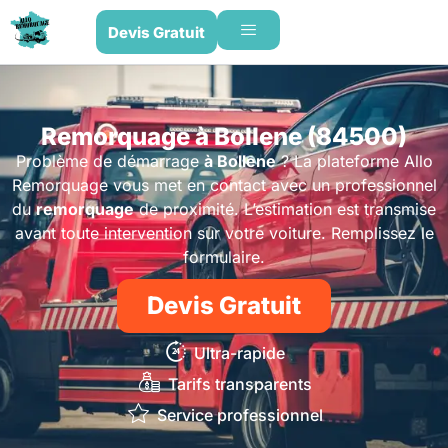
Devis Gratuit
Remorquage à Bollene (84500)
Problème de démarrage
à Bollene
? La plateforme Allo
Remorquage vous met en contact avec un professionnel
du
remorquage
de proximité. L’estimation est transmise
avant toute intervention sur votre voiture. Remplissez le
formulaire.
Devis Gratuit
Ultra-rapide
Tarifs transparents
Service professionnel