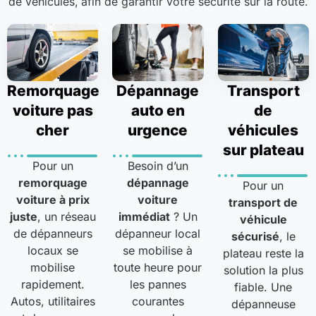
de véhicules, afin de garantir votre sécurité sur la route.
Remorquage
Dépannage
Transport
voiture pas
auto en
de
cher
urgence
véhicules
sur plateau
Pour un
Besoin d’un
remorquage
dépannage
Pour un
voiture à prix
voiture
transport de
juste
, un réseau
immédiat
? Un
véhicule
de dépanneurs
dépanneur local
sécurisé
, le
locaux se
se mobilise à
plateau reste la
mobilise
toute heure pour
solution la plus
rapidement.
les pannes
fiable. Une
Autos, utilitaires
courantes
dépanneuse