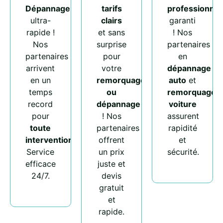
Dépannage
tarifs
professionnel
ultra-
clairs
garanti
rapide !
et sans
! Nos
Nos
surprise
partenaires
partenaires
pour
en
arrivent
votre
dépannage
en un
remorquage
auto
et
temps
ou
remorquage
record
dépannage
voiture
pour
! Nos
assurent
toute
partenaires
rapidité
intervention
.
offrent
et
Service
un prix
sécurité.
efficace
juste et
24/7.
devis
gratuit
et
rapide.