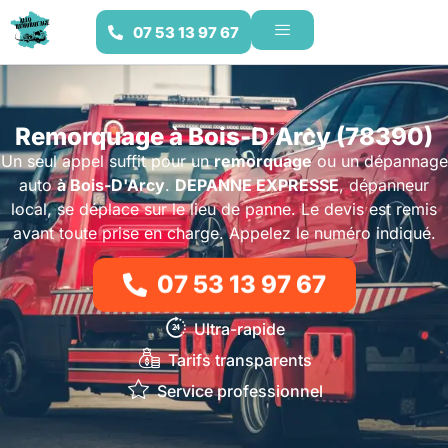
07 53 13 97 67
Remorquage à Bois-D'Arcy (78390)
Un seul appel suffit pour un
remorquage
ou un dépannage
auto
à Bois-D'Arcy
.
DEPANNE EXPRESSE
, dépanneur
local, se déplace sur le lieu de panne. Le devis est remis
avant toute prise en charge. Appelez le numéro indiqué.
07 53 13 97 67
Ultra-rapide
Tarifs transparents
Service professionnel