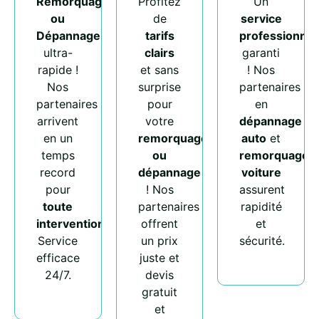
Remorquage
Profitez
Un
ou
de
service
Dépannage
tarifs
professionnel
ultra-
clairs
garanti
rapide !
et sans
! Nos
Nos
surprise
partenaires
partenaires
pour
en
arrivent
votre
dépannage
en un
remorquage
auto
et
temps
ou
remorquage
record
dépannage
voiture
pour
! Nos
assurent
toute
partenaires
rapidité
intervention
.
offrent
et
Service
un prix
sécurité.
efficace
juste et
24/7.
devis
gratuit
et