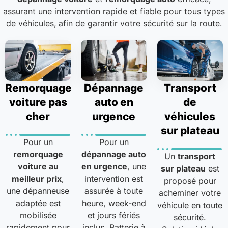
assurant une intervention rapide et fiable pour tous types
de véhicules, afin de garantir votre sécurité sur la route.
Remorquage
Dépannage
Transport
voiture pas
auto en
de
cher
urgence
véhicules
sur plateau
Pour un
Pour un
remorquage
dépannage auto
Un
transport
voiture au
en urgence
, une
sur plateau
est
meilleur prix
,
intervention est
proposé pour
une dépanneuse
assurée à toute
acheminer votre
adaptée est
heure, week-end
véhicule en toute
mobilisée
et jours fériés
sécurité.
rapidement pour
inclus. Batterie à