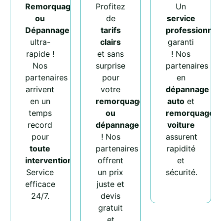
Remorquage
Profitez
Un
ou
de
service
Dépannage
tarifs
professionnel
ultra-
clairs
garanti
rapide !
et sans
! Nos
Nos
surprise
partenaires
partenaires
pour
en
arrivent
votre
dépannage
en un
remorquage
auto
et
temps
ou
remorquage
record
dépannage
voiture
pour
! Nos
assurent
toute
partenaires
rapidité
intervention
.
offrent
et
Service
un prix
sécurité.
efficace
juste et
24/7.
devis
gratuit
et