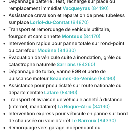
Dépannage batterie : test, recharge sur place ou
remplacement immédiat
Vacqueyras
(84190)
Assistance crevaison et réparation de pneu tubeless
sur place
Loriol-du-Comtat
(84870)
Transport et remorquage de véhicule utilitaire,
fourgon et camionnette
Monteux
(84170)
Intervention rapide pour panne totale sur rond-point
ou carrefour
Modène
(84330)
Évacuation de véhicule suite à inondation, grêle ou
catastrophe naturelle
Sarrians
(84260)
Dépannage de turbo, vanne EGR et perte de
puissance moteur
Beaumes-de-Venise
(84190)
Assistance pour pneu éclaté sur route nationale ou
départementale
Lafare
(84190)
Transport et livraison de véhicule acheté à distance
(internet, mandataire)
La Roque-Alric
(84190)
Intervention express pour véhicule en panne sur bord
de chaussée ou voie d'arrêt
Le Barroux
(84330)
Remorquage vers garage indépendant ou