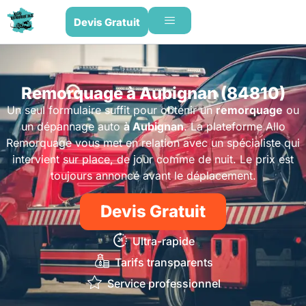
Devis Gratuit
Remorquage à Aubignan (84810)
Un seul formulaire suffit pour obtenir un
remorquage
ou
un dépannage auto
à Aubignan
. La plateforme Allo
Remorquage vous met en relation avec un spécialiste qui
intervient sur place, de jour comme de nuit. Le prix est
toujours annoncé avant le déplacement.
Devis Gratuit
Ultra-rapide
Tarifs transparents
Service professionnel