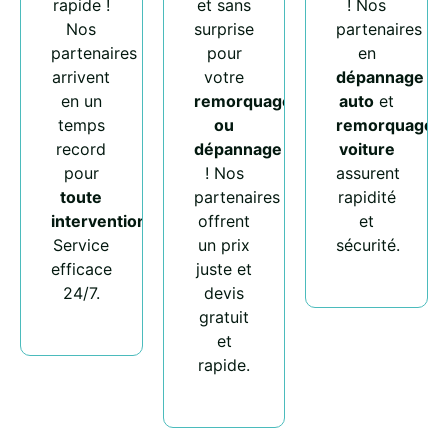
rapide !
et sans
! Nos
Nos
surprise
partenaires
partenaires
pour
en
arrivent
votre
dépannage
en un
remorquage
auto
et
temps
ou
remorquage
record
dépannage
voiture
pour
! Nos
assurent
toute
partenaires
rapidité
intervention
.
offrent
et
Service
un prix
sécurité.
efficace
juste et
24/7.
devis
gratuit
et
rapide.