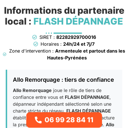
Informations du partenaire
local :
FLASH DÉPANNAGE
SIRET :
82282929700016
Horaires :
24h/24 et 7j/7
Zone d'intervention :
Armenteule et partout dans les
Hautes-Pyrénées
Allo Remorquage : tiers de confiance
Allo Remorquage
joue le rôle de tiers de
confiance entre vous et
FLASH DÉPANNAGE
,
dépanneur indépendant sélectionné selon une
charte stricte du réseau.
FLASH DÉPANNAGE
établit le devis, exécute l’intervention et facture
06 99 28 84 11
la prestation sous sa pleine responsabilité.
Allo