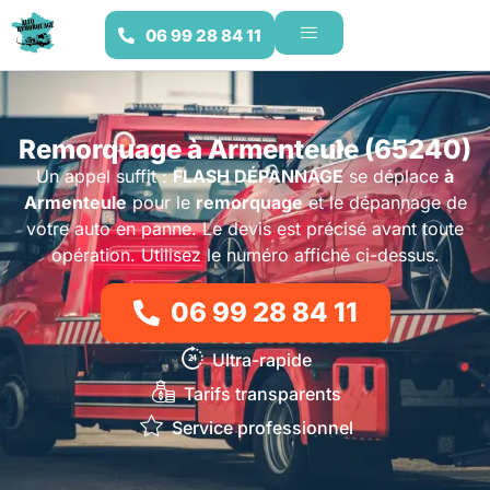
06 99 28 84 11
Remorquage à Armenteule (65240)
Un appel suffit :
FLASH DÉPANNAGE
se déplace
à
Armenteule
pour le
remorquage
et le dépannage de
votre auto en panne. Le devis est précisé avant toute
opération. Utilisez le numéro affiché ci-dessus.
06 99 28 84 11
Ultra-rapide
Tarifs transparents
Service professionnel