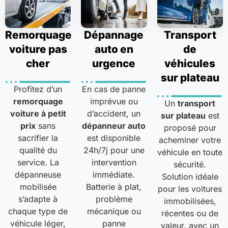
Remorquage
Dépannage
Transport
voiture pas
auto en
de
cher
urgence
véhicules
sur plateau
Profitez d’un
En cas de panne
remorquage
imprévue ou
Un
transport
voiture à petit
d’accident, un
sur plateau
est
prix
sans
dépanneur auto
proposé pour
sacrifier la
est disponible
acheminer votre
qualité du
24h/7j pour une
véhicule en toute
service. La
intervention
sécurité.
dépanneuse
immédiate.
Solution idéale
mobilisée
Batterie à plat,
pour les voitures
s’adapte à
problème
immobilisées,
chaque type de
mécanique ou
récentes ou de
véhicule léger,
panne
valeur, avec un