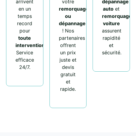
arrivent
votre
dépannage
en un
remorquage
auto
et
temps
ou
remorquage
record
dépannage
voiture
pour
! Nos
assurent
toute
partenaires
rapidité
intervention
.
offrent
et
Service
un prix
sécurité.
efficace
juste et
24/7.
devis
gratuit
et
rapide.