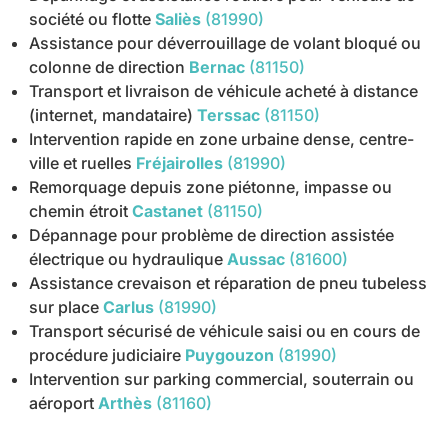
société ou flotte
Saliès
(81990)
Assistance pour déverrouillage de volant bloqué ou
colonne de direction
Bernac
(81150)
Transport et livraison de véhicule acheté à distance
(internet, mandataire)
Terssac
(81150)
Intervention rapide en zone urbaine dense, centre-
ville et ruelles
Fréjairolles
(81990)
Remorquage depuis zone piétonne, impasse ou
chemin étroit
Castanet
(81150)
Dépannage pour problème de direction assistée
électrique ou hydraulique
Aussac
(81600)
Assistance crevaison et réparation de pneu tubeless
sur place
Carlus
(81990)
Transport sécurisé de véhicule saisi ou en cours de
procédure judiciaire
Puygouzon
(81990)
Intervention sur parking commercial, souterrain ou
aéroport
Arthès
(81160)