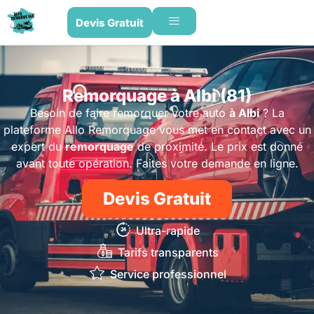
Devis Gratuit
Remorquage à Albi (81)
Besoin de faire remorquer votre auto
à Albi
? La
plateforme Allo Remorquage vous met en contact avec un
expert du
remorquage
de proximité. Le prix est donné
avant toute opération. Faites votre demande en ligne.
Devis Gratuit
Ultra-rapide
Tarifs transparents
Service professionnel