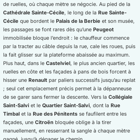
de ruelles, où chaque mètre se négocie. Au pied de la
Cathédrale Sainte-Cécile
, le long de la
Rue Sainte-
Cécile
que bordent le
Palais de la Berbie
et son musée,
les passages se font rares dès qu’une
Peugeot
immobilisée bloque l’endroit : le chauffeur commence
par la tracter au câble depuis la rue, cale les roues, puis
la fait glisser sur la plateforme abaissée au maximum.
Plus haut, dans le
Castelviel
, le plus ancien quartier, les
ruelles en côte et les façades à pans de bois forcent à
hisser une
Renault
par paliers successifs jusqu’au replat
; seul cet emplacement précis permet à la dépanneuse
de se garer sans fermer la descente. Vers la
Collégiale
Saint-Salvi
et le
Quartier Saint-Salvi
, dont la
Rue
Timbal
et la
Rue des Pénitents
se faufilent entre les
façades, une
Citroën
bloquée oblige à la tirer
manuellement, en resserrant la sangle à chaque mètre
gagné, jusqu’à dégager le chemin.