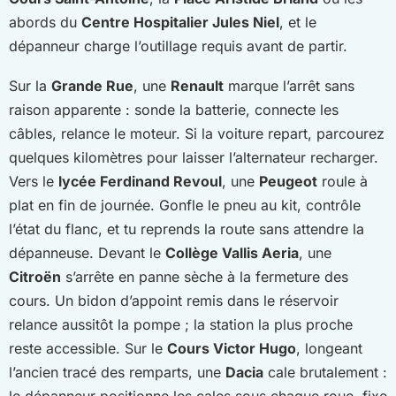
abords du
Centre Hospitalier Jules Niel
, et le
dépanneur charge l’outillage requis avant de partir.
Sur la
Grande Rue
, une
Renault
marque l’arrêt sans
raison apparente : sonde la batterie, connecte les
câbles, relance le moteur. Si la voiture repart, parcourez
quelques kilomètres pour laisser l’alternateur recharger.
Vers le
lycée Ferdinand Revoul
, une
Peugeot
roule à
plat en fin de journée. Gonfle le pneu au kit, contrôle
l’état du flanc, et tu reprends la route sans attendre la
dépanneuse. Devant le
Collège Vallis Aeria
, une
Citroën
s’arrête en panne sèche à la fermeture des
cours. Un bidon d’appoint remis dans le réservoir
relance aussitôt la pompe ; la station la plus proche
reste accessible. Sur le
Cours Victor Hugo
, longeant
l’ancien tracé des remparts, une
Dacia
cale brutalement :
le dépanneur positionne les cales sous chaque roue, fixe