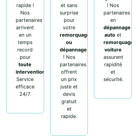
rapide !
et sans
! Nos
Nos
surprise
partenaires
partenaires
pour
en
arrivent
votre
dépannage
en un
remorquage
auto
et
temps
ou
remorquage
record
dépannage
voiture
pour
! Nos
assurent
toute
partenaires
rapidité
intervention
.
offrent
et
Service
un prix
sécurité.
efficace
juste et
24/7.
devis
gratuit
et
rapide.