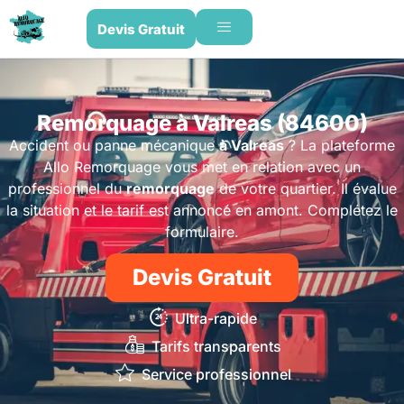
Devis Gratuit
Remorquage à Valreas (84600)
Accident ou panne mécanique
à Valreas
? La plateforme
Allo Remorquage vous met en relation avec un
professionnel du
remorquage
de votre quartier. Il évalue
la situation et le tarif est annoncé en amont. Complétez le
formulaire.
Devis Gratuit
Ultra-rapide
Tarifs transparents
Service professionnel