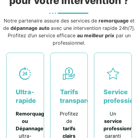
pour votre intervention ?
Notre partenaire assure des services de
remorquage
et
de
dépannage auto
avec une intervention rapide 24h/7j.
Profitez d’un service efficace
au meilleur prix
par un
professionnel.
Ultra-
Tarifs
Service
rapide
transparents
profession
Remorquage
Profitez
Un
ou
de
service
Dépannage
tarifs
professionnel
ultra-
clairs
garanti