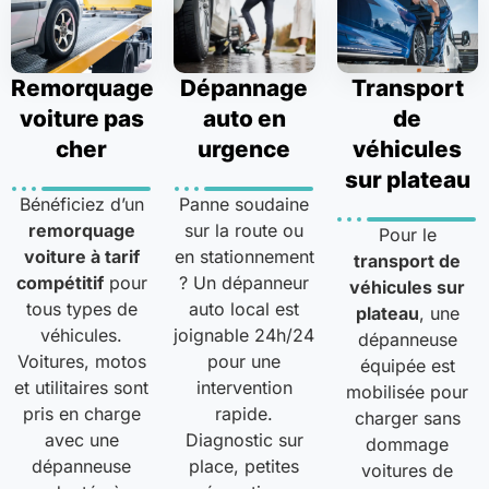
Remorquage
Dépannage
Transport
voiture pas
auto en
de
cher
urgence
véhicules
sur plateau
Bénéficiez d’un
Panne soudaine
remorquage
sur la route ou
Pour le
voiture à tarif
en stationnement
transport de
compétitif
pour
? Un dépanneur
véhicules sur
tous types de
auto local est
plateau
, une
véhicules.
joignable 24h/24
dépanneuse
Voitures, motos
pour une
équipée est
et utilitaires sont
intervention
mobilisée pour
pris en charge
rapide.
charger sans
avec une
Diagnostic sur
dommage
dépanneuse
place, petites
voitures de