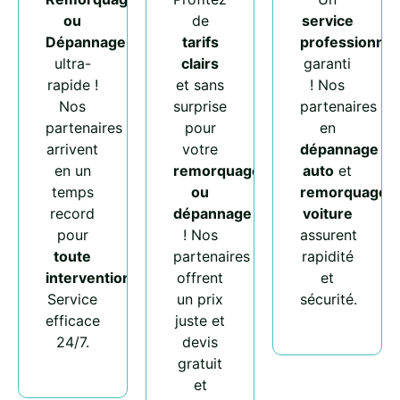
ou
de
service
Dépannage
tarifs
professionnel
ultra-
clairs
garanti
rapide !
et sans
! Nos
Nos
surprise
partenaires
partenaires
pour
en
arrivent
votre
dépannage
en un
remorquage
auto
et
temps
ou
remorquage
record
dépannage
voiture
pour
! Nos
assurent
toute
partenaires
rapidité
intervention
.
offrent
et
Service
un prix
sécurité.
efficace
juste et
24/7.
devis
gratuit
et