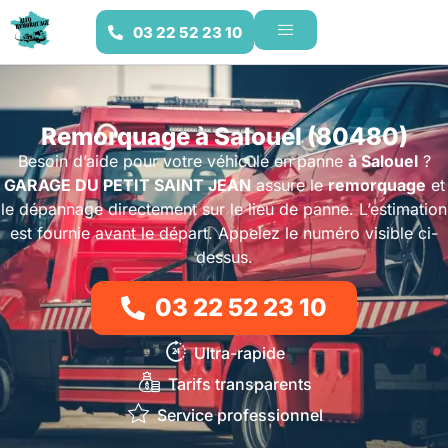
03 22 52 23 10
Remorquage à Salouel (80480)
Besoin d’aide pour votre véhicule en panne
à Salouel
?
GARAGE DU PETIT SAINT JEAN
assure le
remorquage
et
le dépannage directement sur le lieu de panne. L’estimation
est fournie avant le départ. Appelez le numéro visible ci-
dessus.
03 22 52 23 10
Ultra-rapide
Tarifs transparents
Service professionnel