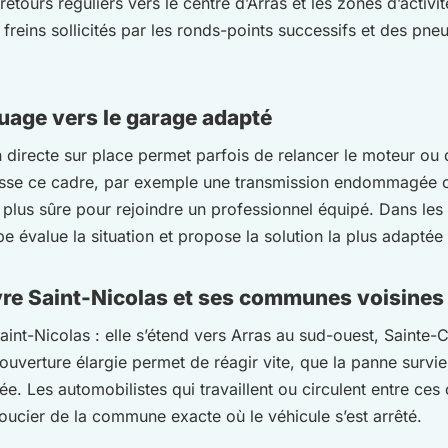
s-retours réguliers vers le centre d’Arras et les zones d’activ
es freins sollicités par les ronds-points successifs et des p
uage vers le garage adapté
ion directe sur place permet parfois de relancer le moteur 
asse ce cadre, par exemple une transmission endommagée o
a plus sûre pour rejoindre un professionnel équipé. Dans le
e évalue la situation et propose la solution la plus adaptée
vre Saint-Nicolas et ses communes voisines
Saint-Nicolas : elle s’étend vers Arras au sud-ouest, Sainte
couverture élargie permet de réagir vite, que la panne survi
ée. Les automobilistes qui travaillent ou circulent entre ce
oucier de la commune exacte où le véhicule s’est arrêté.