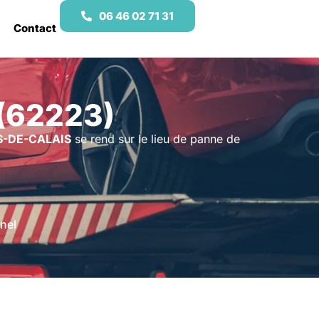
06 46 02 71 31
Contact
 (62223)
-DE-CALAIS
se rend sur le lieu de panne de
nel