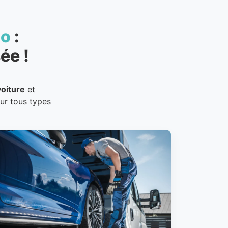
to
:
ée !
oiture
et
our tous types