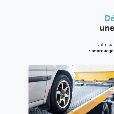
D
une
Notre pa
remorquage