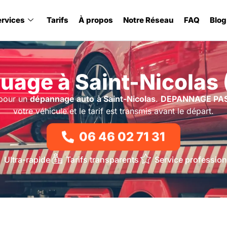
ervices
Tarifs
À propos
Notre Réseau
FAQ
Blog
age à Saint-Nicolas
 pour un
dépannage auto
à Saint-Nicolas
.
DEPANNAGE PAS
votre véhicule et le tarif est transmis avant le départ.
06 46 02 71 31
Ultra-rapide
Tarifs transparents
Service profession