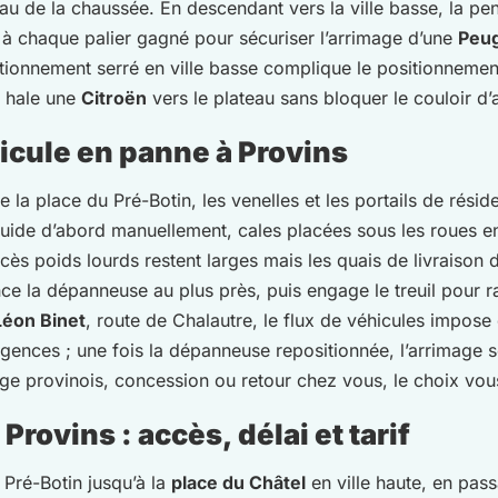
u de la chaussée. En descendant vers la ville basse, la pe
 à chaque palier gagné pour sécuriser l’arrimage d’une
Peu
tionnement serré en ville basse complique le positionnement 
t hale une
Citroën
vers le plateau sans bloquer le couloir d’
icule en panne à Provins
de la place du Pré-Botin, les venelles et les portails de ré
 guide d’abord manuellement, cales placées sous les roues en
ccès poids lourds restent larges mais les quais de livraison 
nce la dépanneuse au plus près, puis engage le treuil pour
Léon Binet
, route de Chalautre, le flux de véhicules impose
ences ; une fois la dépanneuse repositionnée, l’arrimage se 
ge provinois, concession ou retour chez vous, le choix vou
rovins : accès, délai et tarif
 Pré-Botin jusqu’à la
place du Châtel
en ville haute, en pass