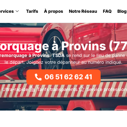
ervices
Tarifs
À propos
Notre Réseau
FAQ
Blog
rquage à Provins (7
remorquage
à Provins
.
TSDA
se rend sur le lieu de panne 
le départ. Joignez votre dépanneur au numéro indiqué.
06 51 62 62 41
Ultra-rapide
Tarifs transparents
Service profession