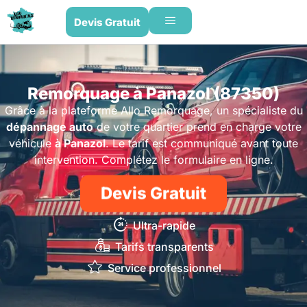
Devis Gratuit
Remorquage à Panazol (87350)
Grâce à la plateforme Allo Remorquage, un spécialiste du
dépannage auto
de votre quartier prend en charge votre
véhicule
à Panazol
. Le tarif est communiqué avant toute
intervention. Complétez le formulaire en ligne.
Devis Gratuit
Ultra-rapide
Tarifs transparents
Service professionnel