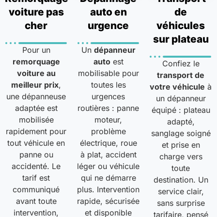
voiture pas
auto en
de
cher
urgence
véhicules
sur plateau
Pour un
Un
dépanneur
remorquage
auto
est
Confiez le
voiture au
mobilisable pour
transport de
meilleur prix
,
toutes les
votre véhicule
à
une dépanneuse
urgences
un dépanneur
adaptée est
routières : panne
équipé : plateau
mobilisée
moteur,
adapté,
rapidement pour
problème
sanglage soigné
tout véhicule en
électrique, roue
et prise en
panne ou
à plat, accident
charge vers
accidenté. Le
léger ou véhicule
toute
tarif est
qui ne démarre
destination. Un
communiqué
plus. Intervention
service clair,
avant toute
rapide, sécurisée
sans surprise
intervention,
et disponible
tarifaire, pensé