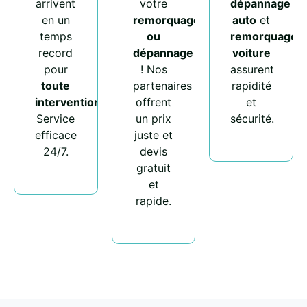
arrivent
votre
dépannage
en un
remorquage
auto
et
temps
ou
remorquage
record
dépannage
voiture
pour
! Nos
assurent
toute
partenaires
rapidité
intervention
.
offrent
et
Service
un prix
sécurité.
efficace
juste et
24/7.
devis
gratuit
et
rapide.