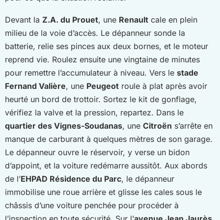
Devant la
Z.A. du Prouet
, une
Renault
cale en plein
milieu de la voie d’accès. Le dépanneur sonde la
batterie, relie ses pinces aux deux bornes, et le moteur
reprend vie. Roulez ensuite une vingtaine de minutes
pour remettre l’accumulateur à niveau. Vers le
stade
Fernand Valière
, une
Peugeot
roule à plat après avoir
heurté un bord de trottoir. Sortez le kit de gonflage,
vérifiez la valve et la pression, repartez. Dans le
quartier des Vignes-Soudanas
, une
Citroën
s’arrête en
manque de carburant à quelques mètres de son garage.
Le dépanneur ouvre le réservoir, y verse un bidon
d’appoint, et la voiture redémarre aussitôt. Aux abords
de l’
EHPAD Résidence du Parc
, le dépanneur
immobilise une roue arrière et glisse les cales sous le
châssis d’une voiture penchée pour procéder à
l’inspection en toute sécurité. Sur l’
avenue Jean Jaurès
,