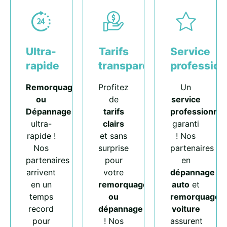
Ultra-
Tarifs
Service
rapide
transparents
profession
Remorquage
Profitez
Un
ou
de
service
Dépannage
tarifs
professionnel
ultra-
clairs
garanti
rapide !
et sans
! Nos
Nos
surprise
partenaires
partenaires
pour
en
arrivent
votre
dépannage
en un
remorquage
auto
et
temps
ou
remorquage
record
dépannage
voiture
pour
! Nos
assurent