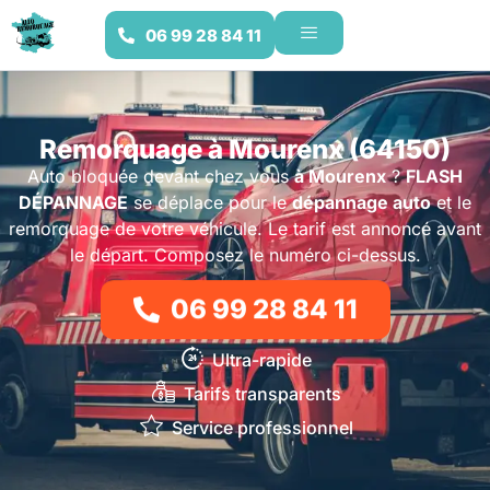
06 99 28 84 11
Remorquage à Mourenx (64150)
Auto bloquée devant chez vous
à Mourenx
?
FLASH
DÉPANNAGE
se déplace pour le
dépannage auto
et le
remorquage de votre véhicule. Le tarif est annoncé avant
le départ. Composez le numéro ci-dessus.
06 99 28 84 11
Ultra-rapide
Tarifs transparents
Service professionnel