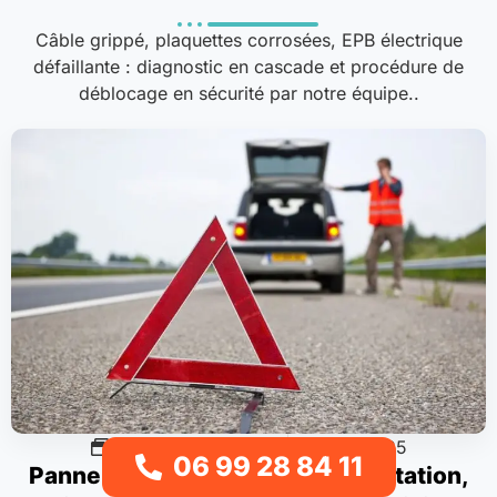
Câble grippé, plaquettes corrosées, EPB électrique
défaillante : diagnostic en cascade et procédure de
déblocage en sécurité par notre équipe..
Procédures & guides
12/12/2025
06 99 28 84 11
Panne sur Autoroute : Réglementation,