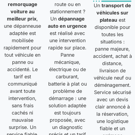
remorquage
route ou en
Un
transport de
voiture au
stationnement ?
véhicules sur
meilleur prix
,
Un
dépannage
plateau
est
une dépanneuse
auto en urgence
disponible pour
adaptée est
est réalisé avec
toutes les
mobilisée
une intervention
situations :
rapidement pour
rapide sur place.
panne majeure,
tout véhicule en
Panne
accident, achat à
panne ou
mécanique,
distance,
accidenté. Le
électrique ou de
livraison de
tarif est
carburant,
véhicule neuf ou
communiqué
batterie à plat ou
déménagement.
avant toute
problème de
Service sécurisé
intervention,
démarrage : une
avec un devis
sans frais
solution adaptée
clair annoncé à
cachés ni
est toujours
la réservation,
mauvaise
proposée, avec
une logistique
surprise. Un
un diagnostic
fiable et un
service fiable,
précis et un tarif