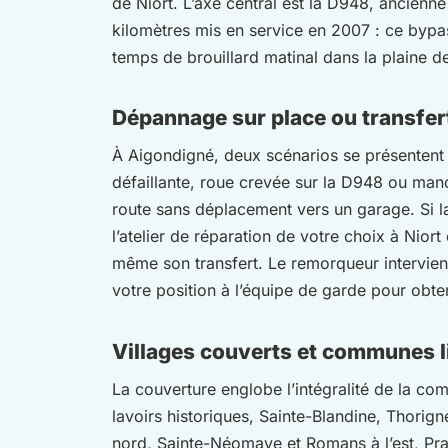
de Niort. L’axe central est la D948, ancien
kilomètres mis en service en 2007 : ce bypas
temps de brouillard matinal dans la plaine d
Dépannage sur place ou transfert
À Aigondigné, deux scénarios se présentent s
défaillante, roue crevée sur la D948 ou man
route sans déplacement vers un garage. Si la
l’atelier de réparation de votre choix à Nior
même son transfert. Le remorqueur intervie
votre position à l’équipe de garde pour obten
Villages couverts et communes l
La couverture englobe l’intégralité de la co
lavoirs historiques, Sainte-Blandine, Thorig
nord, Sainte-Néomaye et Romans à l’est, Pra