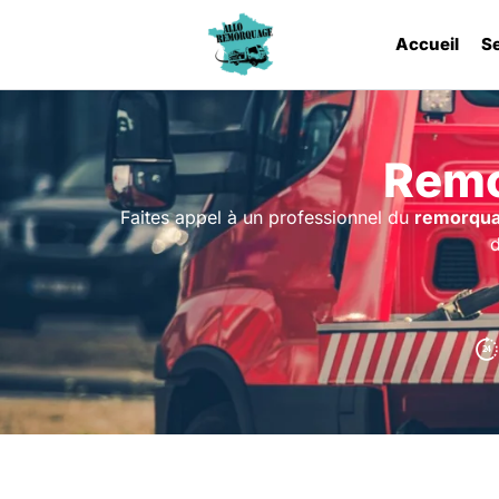
Accueil
S
Remo
Faites appel à un professionnel du
remorqu
d