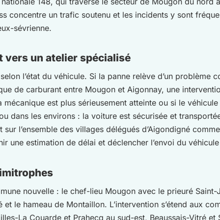
ne nationale 148, qui traverse le secteur de Mougon du nor
s concentre un trafic soutenu et les incidents y sont fréque
eux-sévrienne.
 vers un atelier spécialisé
elon l’état du véhicule. Si la panne relève d’un problème 
que de carburant entre Mougon et Aigonnay, une interventio
 mécanique est plus sérieusement atteinte ou si le véhicule 
t ou dans les environs : la voiture est sécurisée et transpor
nt sur l’ensemble des villages délégués d’Aigondigné comm
ir une estimation de délai et déclencher l’envoi du véhicule
imitrophes
mmune nouvelle : le chef-lieu Mougon avec le prieuré Saint-J
né et le hameau de Montaillon. L’intervention s’étend aux c
illes-La Couarde et Prahecq au sud-est, Beaussais-Vitré et