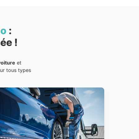
to
:
ée !
oiture
et
our tous types