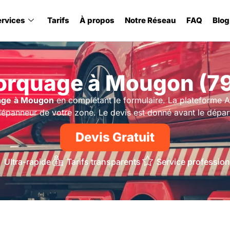
ervices
Tarifs
À propos
Notre Réseau
FAQ
Blog
rquage à Mougon (7
age
à Mougon
en complétant le formulaire. La plateforme 
épanneur de votre zone. Le devis est donné avant le dépar
Devis Gratuit
Ultra-rapide
Tarifs transparents
Service profession