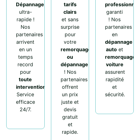
Dépannage
tarifs
professionnel
ultra-
clairs
garanti
rapide !
et sans
! Nos
Nos
surprise
partenaires
partenaires
pour
en
arrivent
votre
dépannage
en un
remorquage
auto
et
temps
ou
remorquage
record
dépannage
voiture
pour
! Nos
assurent
toute
partenaires
rapidité
intervention
.
offrent
et
Service
un prix
sécurité.
efficace
juste et
24/7.
devis
gratuit
et
rapide.