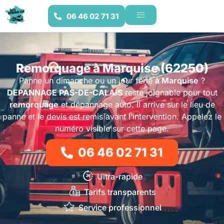
06 46 02 71 31
Remorquage à Marquise (62250)
Panne un dimanche ou un jour férié
à Marquise
?
DEPANNAGE PAS-DE-CALAIS
reste joignable pour tout
remorquage
et dépannage auto. Il arrive sur le lieu de
panne et le devis est remis avant l’intervention. Appelez le
numéro visible sur cette page.
06 46 02 71 31
Ultra-rapide
Tarifs transparents
Service professionnel