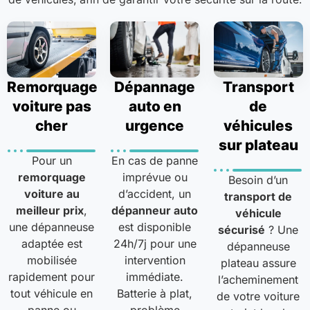
Remorquage
Dépannage
Transport
voiture pas
auto en
de
cher
urgence
véhicules
sur plateau
Pour un
En cas de panne
remorquage
imprévue ou
Besoin d’un
voiture au
d’accident, un
transport de
meilleur prix
,
dépanneur auto
véhicule
une dépanneuse
est disponible
sécurisé
? Une
adaptée est
24h/7j pour une
dépanneuse
mobilisée
intervention
plateau assure
rapidement pour
immédiate.
l’acheminement
tout véhicule en
Batterie à plat,
de votre voiture