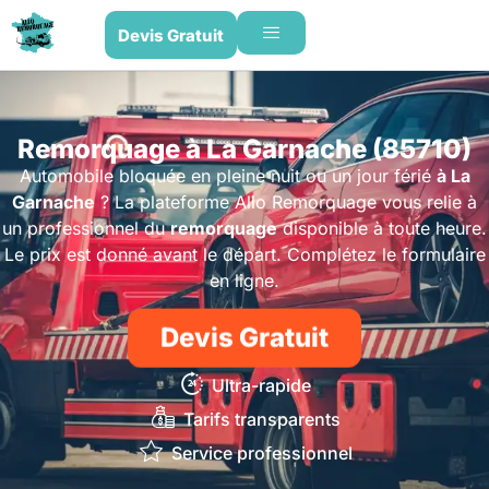
Devis Gratuit
Remorquage à La Garnache (85710)
Automobile bloquée en pleine nuit ou un jour férié
à La
Garnache
? La plateforme Allo Remorquage vous relie à
un professionnel du
remorquage
disponible à toute heure.
Le prix est donné avant le départ. Complétez le formulaire
en ligne.
Devis Gratuit
Ultra-rapide
Tarifs transparents
Service professionnel