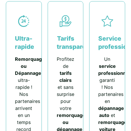
Ultra-
Tarifs
Service
rapide
transparents
profession
Remorquage
Profitez
Un
ou
de
service
Dépannage
tarifs
professionnel
ultra-
clairs
garanti
rapide !
et sans
! Nos
Nos
surprise
partenaires
partenaires
pour
en
arrivent
votre
dépannage
en un
remorquage
auto
et
temps
ou
remorquage
record
dépannage
voiture