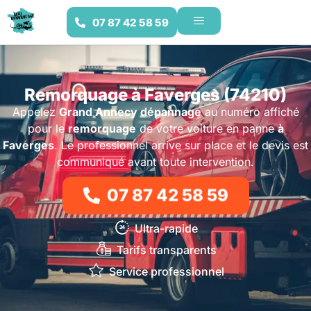
07 87 42 58 59
Remorquage à Faverges (74210)
Appelez
Grand Annecy dépannage
au numéro affiché
pour le
remorquage
de votre voiture en panne
à
Faverges
. Le professionnel arrive sur place et le devis est
communiqué avant toute intervention.
07 87 42 58 59
Ultra-rapide
Tarifs transparents
Service professionnel