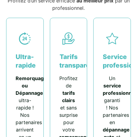
Profitez d’un service efficace
au meilleur prix
par un
professionnel.
Ultra-
Tarifs
Service
rapide
transparents
profession
Remorquage
Profitez
Un
ou
de
service
Dépannage
tarifs
professionnel
ultra-
clairs
garanti
rapide !
et sans
! Nos
Nos
surprise
partenaires
partenaires
pour
en
arrivent
votre
dépannage