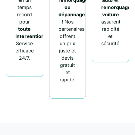
en un
remorquage
auto
et
temps
ou
remorquage
record
dépannage
voiture
pour
! Nos
assurent
toute
partenaires
rapidité
intervention
.
offrent
et
Service
un prix
sécurité.
efficace
juste et
24/7.
devis
gratuit
et
rapide.