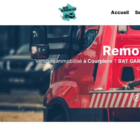
Accueil
S
Remor
Véhicule immobilisé
à Courpiere
?
BAT GA