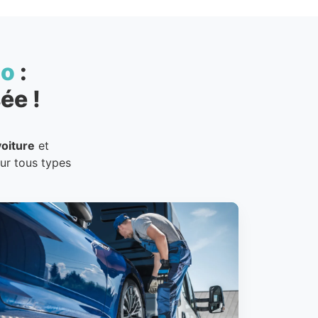
to
:
ée !
oiture
et
our tous types