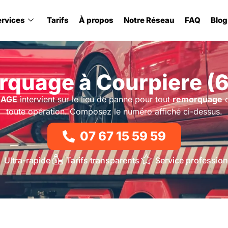
ervices
Tarifs
À propos
Notre Réseau
FAQ
Blog
quage à Courpiere (
RAGE
intervient sur le lieu de panne pour tout
remorquage
o
toute opération. Composez le numéro affiché ci-dessus.
07 67 15 59 59
Ultra-rapide
Tarifs transparents
Service profession