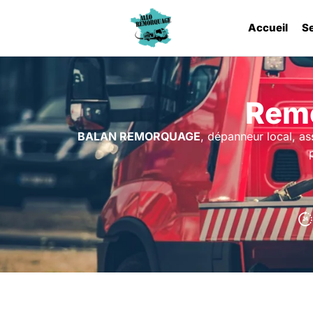
Accueil
S
Remo
BALAN REMORQUAGE
, dépanneur local, as