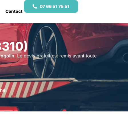
07 66 51 75 51
Contact
3310)
Cogolin
. Le devis gratuit est remis avant toute
.
nel