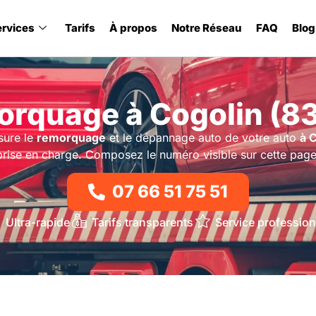
ervices
Tarifs
À propos
Notre Réseau
FAQ
Blog
rquage à Cogolin (8
sure le
remorquage
et le dépannage auto de votre auto
à 
prise en charge. Composez le numéro visible sur cette page
07 66 51 75 51
Ultra-rapide
Tarifs transparents
Service profession