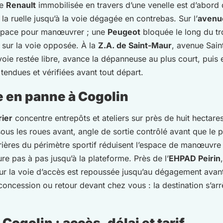
ne
Renault
immobilisée en travers d’une venelle est d’abord 
 la ruelle jusqu’à la voie dégagée en contrebas. Sur l’
avenu
’espace pour manœuvrer ; une
Peugeot
bloquée le long du tro
 sur la voie opposée. À la
Z.A. de Saint-Maur
, avenue Sain
 voie restée libre, avance la dépanneuse au plus court, puis 
tendues et vérifiées avant tout départ.
 en panne à Cogolin
rier
concentre entrepôts et ateliers sur près de huit hectare
ous les roues avant, angle de sortie contrôlé avant que le p
barrières du périmètre sportif réduisent l’espace de manœuvr
ture pas à pas jusqu’à la plateforme. Près de l’
EHPAD Peirin
r la voie d’accès est repoussée jusqu’au dégagement avant
 concession ou retour devant chez vous : la destination s’ar
ogolin : accès, délai et tarif