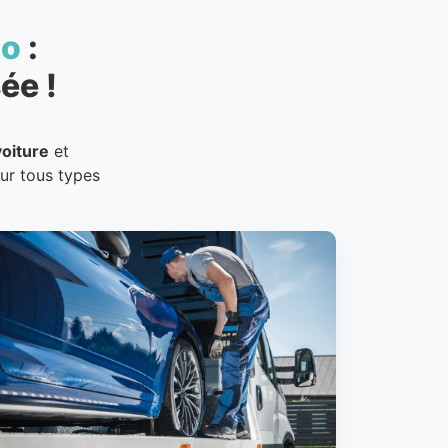
to
:
ée !
oiture
et
our tous types