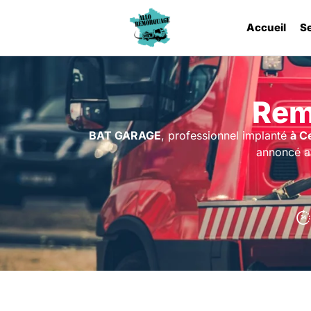
Accueil
S
Rem
BAT GARAGE
, professionnel implanté
à C
annoncé a