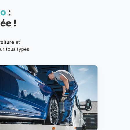
to
:
ée !
oiture
et
our tous types