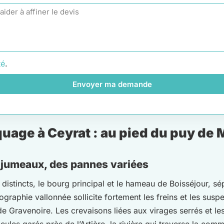
té
.
Envoyer ma demande
uage à Ceyrat : au pied du puy de
s jumeaux, des pannes variées
distincts, le bourg principal et le hameau de Boisséjour, sé
aphie vallonnée sollicite fortement les freins et les suspen
e Gravenoire. Les crevaisons liées aux virages serrés et le
icules garés près de l’Artière, la rivière qui traverse la c