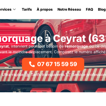
ervices
Tarifs
À propos
Notre Réseau
FAQ
Blog
orquage à Ceyrat (63
eyrat
, intervient pour tout besoin de
remorquage
ou de dép
vant le moindre déplacement. Composez le numéro affiché 
07 67 15 59 59
Ultra-rapide
Tarifs transparents
Service profession