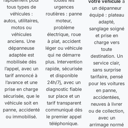
rapidement pour
toutes les
votre véhicule
à
tous types de
urgences
un dépanneur
véhicules :
routières : panne
équipé : plateau
autos, utilitaires,
moteur,
adapté,
motos ou
problème
sanglage soigné
véhicules
électrique, roue
et prise en
anciens. Une
à plat, accident
charge vers
dépanneuse
léger ou véhicule
toute
adaptée est
qui ne démarre
destination. Un
mobilisée dès
plus. Intervention
service clair,
l’appel, avec un
rapide, sécurisée
sans surprise
tarif annoncé à
et disponible
tarifaire, pensé
l’avance et une
24h/7j, avec un
pour les voitures
prise en charge
diagnostic fiable
en panne,
sécurisée, que le
sur place et un
accidentées,
véhicule soit en
tarif transparent
neuves à livrer
panne, accidenté
communiqué dès
ou de collection,
ou immobilisé.
le premier appel
avec un
téléphonique.
arrimage normé