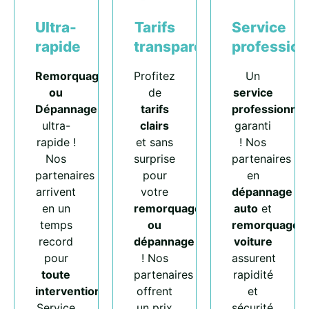
Ultra-
Tarifs
Service
rapide
transparents
profession
Remorquage
Profitez
Un
ou
de
service
Dépannage
tarifs
professionnel
ultra-
clairs
garanti
rapide !
et sans
! Nos
Nos
surprise
partenaires
partenaires
pour
en
arrivent
votre
dépannage
en un
remorquage
auto
et
temps
ou
remorquage
record
dépannage
voiture
pour
! Nos
assurent
toute
partenaires
rapidité
intervention
.
offrent
et
Service
un prix
sécurité.