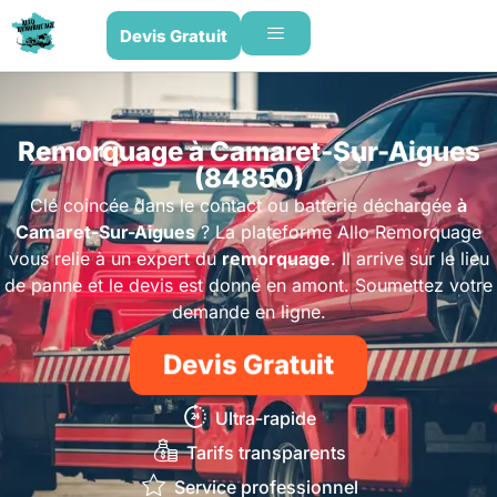
Devis Gratuit
Remorquage à Camaret-Sur-Aigues
(84850)
Clé coincée dans le contact ou batterie déchargée
à
Camaret-Sur-Aigues
? La plateforme Allo Remorquage
vous relie à un expert du
remorquage
. Il arrive sur le lieu
de panne et le devis est donné en amont. Soumettez votre
demande en ligne.
Devis Gratuit
Ultra-rapide
Tarifs transparents
Service professionnel