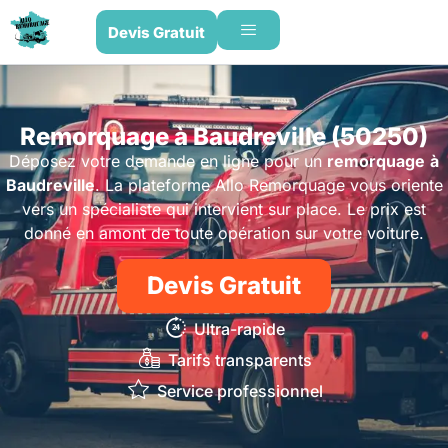
Devis Gratuit
Remorquage à Baudreville (50250)
Déposez votre demande en ligne pour un
remorquage
à
Baudreville
. La plateforme Allo Remorquage vous oriente
vers un spécialiste qui intervient sur place. Le prix est
donné en amont de toute opération sur votre voiture.
Devis Gratuit
Ultra-rapide
Tarifs transparents
Service professionnel