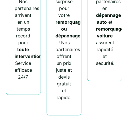
Nos
surprise
partenaires
partenaires
pour
en
arrivent
votre
dépannage
en un
remorquage
auto
et
temps
ou
remorquage
record
dépannage
voiture
pour
! Nos
assurent
toute
partenaires
rapidité
intervention
.
offrent
et
Service
un prix
sécurité.
efficace
juste et
24/7.
devis
gratuit
et
rapide.