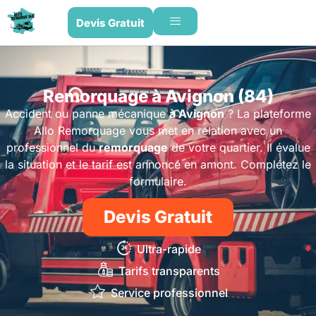
Devis Gratuit
Remorquage à Avignon (84)
Accident ou panne mécanique
à Avignon
? La plateforme
Allo Remorquage vous met en relation avec un
professionnel du
remorquage
de votre quartier. Il évalue
la situation et le tarif est annoncé en amont. Complétez le
formulaire.
Devis Gratuit
Ultra-rapide
Tarifs transparents
Service professionnel