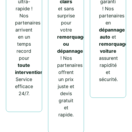
ultra-
clairs
garanti
rapide !
et sans
! Nos
Nos
surprise
partenaires
partenaires
pour
en
arrivent
votre
dépannage
en un
remorquage
auto
et
temps
ou
remorquage
record
dépannage
voiture
pour
! Nos
assurent
toute
partenaires
rapidité
intervention
.
offrent
et
Service
un prix
sécurité.
efficace
juste et
24/7.
devis
gratuit
et
rapide.