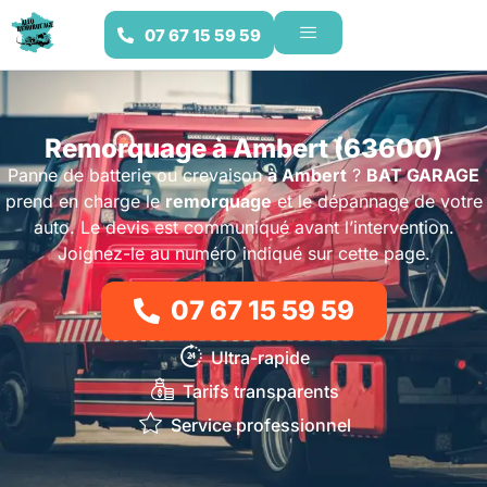
07 67 15 59 59
Remorquage à Ambert (63600)
Panne de batterie ou crevaison
à Ambert
?
BAT GARAGE
prend en charge le
remorquage
et le dépannage de votre
auto. Le devis est communiqué avant l’intervention.
Joignez-le au numéro indiqué sur cette page.
07 67 15 59 59
Ultra-rapide
Tarifs transparents
Service professionnel