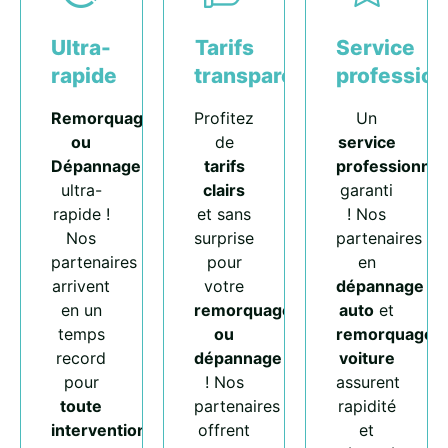
Ultra-
Tarifs
Service
rapide
transparents
profession
Remorquage
Profitez
Un
ou
de
service
Dépannage
tarifs
professionnel
ultra-
clairs
garanti
rapide !
et sans
! Nos
Nos
surprise
partenaires
partenaires
pour
en
arrivent
votre
dépannage
en un
remorquage
auto
et
temps
ou
remorquage
record
dépannage
voiture
pour
! Nos
assurent
toute
partenaires
rapidité
intervention
.
offrent
et