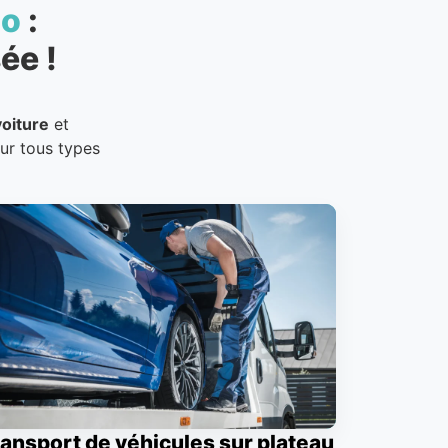
to
:
ée !
oiture
et
our tous types
ansport de véhicules sur plateau