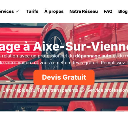
ervices
Tarifs
À propos
Notre Réseau
FAQ
Blog
ge à Aixe-Sur-Vienn
relation avec un professionnel du
dépannage auto
et du 
de votre voiture et vous remet un devis gratuit. Remplissez l
Devis Gratuit
Ultra-rapide
Tarifs transparents
Service profession