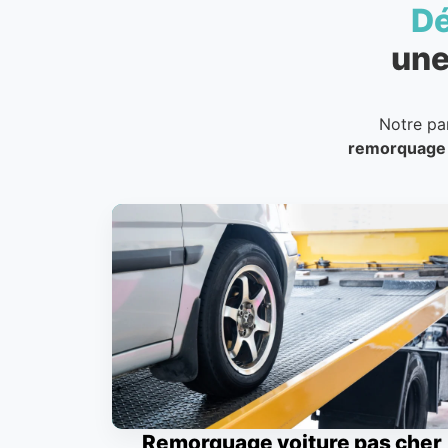
D
une
Notre pa
remorquage
Remorquage voiture pas cher