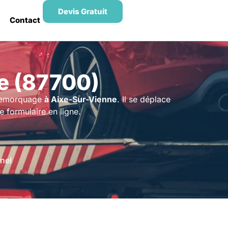
Devis Gratuit
Contact
e (87700)
remorquage
à Aixe-Sur-Vienne
. Il se déplace
e formulaire en ligne.
nel